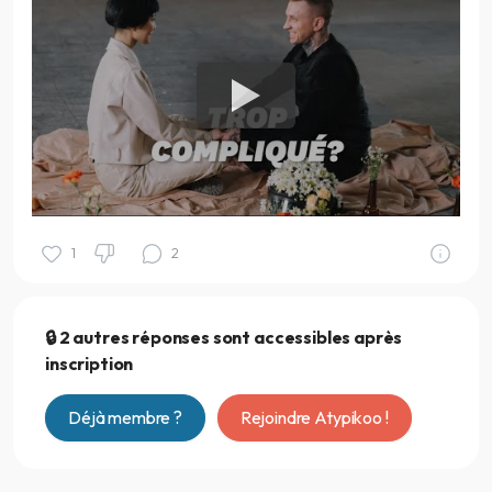
1
2
🔒 2 autres réponses sont accessibles après
inscription
Déjà membre ?
Rejoindre Atypikoo !