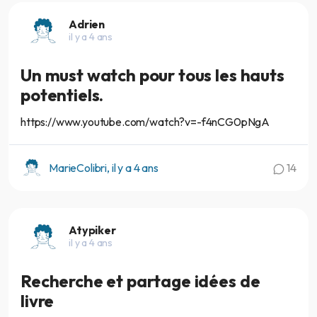
Adrien
il y a 4 ans
Un must watch pour tous les hauts
potentiels.
https://www.youtube.com/watch?v=-f4nCG0pNgA
MarieColibri, il y a 4 ans
14
Atypiker
il y a 4 ans
Recherche et partage idées de
livre