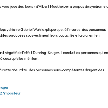
veau vous joue des tours » d'Albert Moukheiber à propos du syndrome 
opsychiatre Gabriel Wahl explique que, à l’inverse, des personnes
tes surdouées sous-estiment leurs capacités et craignent en
nt négatif de l’effet Dunning-Kruger. Il conduit les personnes qui en
à ceux qu’elles méritent.
 à cette absurdité : des personnes sous-compétentes dirigent des
Kruger
%27imposteur