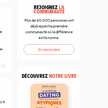
REJOIGNEZ
LA
COMMUNAUTÉ
Plus de 60 000 personnes ont
déjà rejoint la première
se
communauté où la différence
est la norme.
on
En savoir plus
DÉCOUVREZ
NOTRE LIVRE
 y a