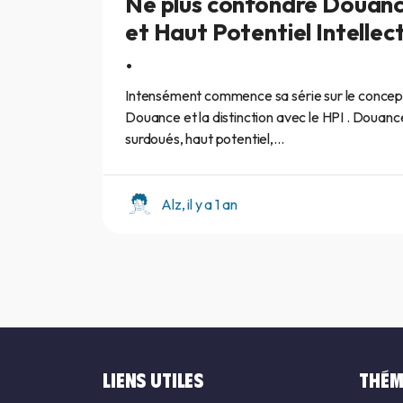
Ne plus confondre Douan
et Haut Potentiel Intellec
.
Intensément commence sa série sur le concep
Douance et la distinction avec le HPI . Douanc
surdoués, haut potentiel,...
Alz, il y a 1 an
LIENS UTILES
THÉM