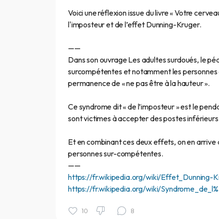
Voici une réflexion issue du livre « Votre cer
l'imposteur et de l’effet Dunning-Kruger.
——
Dans son ouvrage Les adultes surdoués, le péd
surcompétentes et notamment les personnes di
permanence de « ne pas être à la hauteur ».
Ce syndrome dit « de l’imposteur » est le penda
sont victimes à accepter des postes inférieurs 
Et en combinant ces deux effets, on en arrive
personnes sur-compétentes.
——
https://fr.wikipedia.org/wiki/Effet_Dunning-
https://fr.wikipedia.org/wiki/Syndrome_de_l
10
8