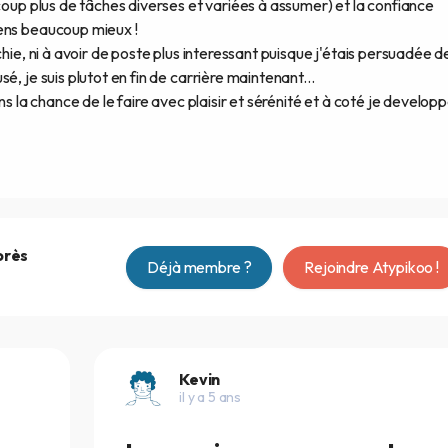
ucoup plus de tâches diverses et variées à assumer) et la confiance
sens beaucoup mieux !
chie, ni à avoir de poste plus interessant puisque j'étais persuadée d
, je suis plutot en fin de carrière maintenant...
ns la chance de le faire avec plaisir et sérénité et à coté je develop
près
Déjà membre ?
Rejoindre Atypikoo !
Kevin
il y a 5 ans