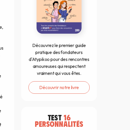
e,
Découvrez le premier guide
us
pratique des fondateurs
s
d'Atypikoo pour des rencontres
amoureuses qui respectent
vraiment qui vous êtes.
e
Découvrir notre livre
gé
e
TEST
16
PERSONNALITÉS
t