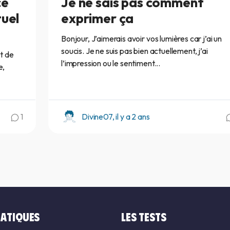
ce
Je ne sais pas comment
tuel
exprimer ça
Bonjour, J’aimerais avoir vos lumières car j’ai un
soucis. Je ne suis pas bien actuellement, j’ai
t de
l’impression ou le sentiment...
e,
1
Divine07, il y a 2 ans
ATIQUES
LES TESTS