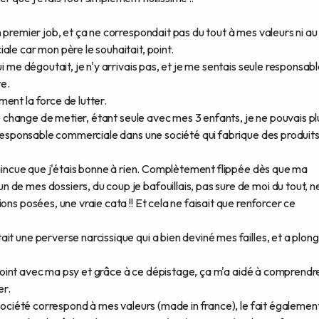
 premier job, et ça ne correspondait pas du tout à mes valeurs ni au
ale car mon père le souhaitait, point.
i me dégoutait, je n'y arrivais pas, et je me sentais seule responsabl
e.
ent la force de lutter.
 je change de metier, étant seule avec mes 3 enfants, je ne pouvais pl
e responsable commerciale dans une société qui fabrique des produit
nvaincue que j'étais bonne à rien. Complètement flippée dès que ma
de mes dossiers, du coup je bafouillais, pas sure de moi du tout, n
ons posées, une vraie cata !! Et cela ne faisait que renforcer ce
it une perverse narcissique qui a bien deviné mes failles, et a plon
ce point avec ma psy et grâce à ce dépistage, ça m'a aidé à comprendr
er.
 société correspond à mes valeurs (made in france), le fait égalemen