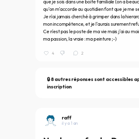
que je sois dans une boite familiale (on a bea
qu'on m'accorde au quotidien font que je me 
Je n'ai jamais cherché à grimper dans la hierar
mon incompétence, et je l'aurais surement refusé
Ce n'est pas le poste de ma vie mais j'ai au moi
ma passion, la vraie : ma peinture ;-)
4
2
🔒 8 autres réponses sont accessibles a
inscription
raff
il y a 1 an