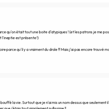
parce qu'on était tout une boite d'atypiques ! (et les patrons je me po
 l'ineptie est présente !)
oire parce qu'il y a vraiment du drole !!! Mais j'ai pas encore trouvé m
ouffé la vie. Surtout que je n'ai mis un nom dessus que seulement il
 que j'étais tout simplement nullissime !!