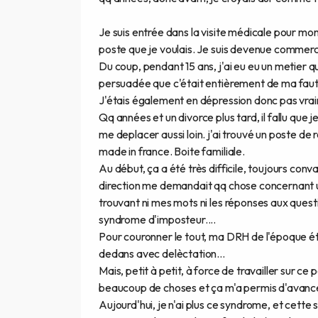
Je suis entrée dans la visite médicale pour mon
poste que je voulais. Je suis devenue commerci
Du coup, pendant 15 ans, j'ai eu eu un metier qu
persuadée que c'était entièrement de ma faut
J'étais également en dépression donc pas vraim
Qq années et un divorce plus tard, il fallu que
me deplacer aussi loin. j'ai trouvé un poste d
made in france. Boite familiale.
Au début, ça a été très difficile, toujours co
direction me demandait qq chose concernant un 
trouvant ni mes mots ni les réponses aux questi
syndrome d'imposteur....
Pour couronner le tout, ma DRH de l'époque éta
dedans avec delèctation...
Mais, petit à petit, à force de travailler sur 
beaucoup de choses et ça m'a permis d'avanc
Aujourd'hui, je n'ai plus ce syndrome, et cette