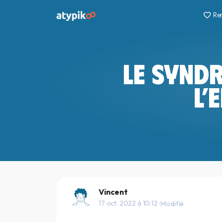
Re
LE SYND
L’
Vincent
17 oct. 2022 à 10:12
· Modifié