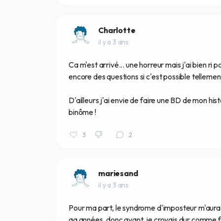
Charlotte
il y a 3 ans
Ca m'est arrivé... une horreur mais j'ai bien ri 
encore des questions si c'est possible tellement
D'ailleurs j'ai envie de faire une BD de mon hist
binôme !
3
2
mariesand
il y a 3 ans
Pour ma part, le syndrome d'imposteur m'aura b
qq années, donc avant, je croyais dur comme fer