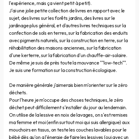
l'expérience, mais ça vient petit à petit).
J'ai une jolie petite collection de livres en rapport avec le
sujet, des livres sur les forêts jardins, des livres sur le
jardinage plus général, et d'autres livres techniques sur la
confection de sols en terres, sur la fabrication des enduits
avec pigments naturels, sur la construction en terre, sur la
réhabilitation des maisons anciennes, sur la fabrication
d'une kerterre, sur la fabrication d'un chauffe-air-solaire.
De même je suis de près toute la mouvance ""low-tech"".
Je suis une formation sur la construction écologique.
De manière générale j'aimerais bien m'orienter sur le zéro
déchets.
Pour l'heure je m'occupe des choses techniques, le zéro
déchet peut difficilement s'installer du jour au lendemain.
On utilise de la lessive en noix de lavages, on s'est remises
ma femme et moi (enfin surtout moi qui suis allergique) aux
mouchoirs en tissus, on teste les couches lavables pour le
bébé dès qu'on a l'énergie de faire les lessives (oui avec un