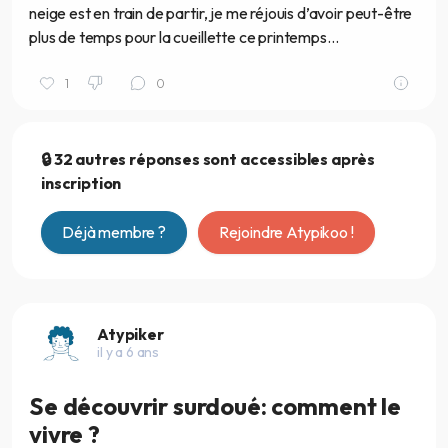
neige est en train de partir, je me réjouis d’avoir peut-être
plus de temps pour la cueillette ce printemps…
1
0
🔒 32 autres réponses sont accessibles après
inscription
Déjà membre ?
Rejoindre Atypikoo !
Atypiker
il y a 6 ans
Se découvrir surdoué: comment le
vivre ?