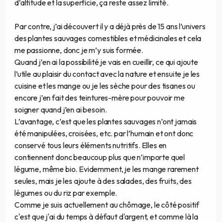
d’altitude et la superficie, ça reste assez limité.
Par contre, j’ai découvert il y a déjà près de 15 ans l’univers
des plantes sauvages comestibles et médicinales et cela
me passionne, donc je m’y suis formée.
Quand j’en ai la possibilité je vais en cueillir, ce qui ajoute
l’utile au plaisir du contact avec la nature et ensuite je les
cuisine et les mange ou je les sèche pour des tisanes ou
encore j’en fait des teintures-mère pour pouvoir me
soigner quand j’en ai besoin.
L’avantage, c’est que les plantes sauvages n’ont jamais
été manipulées, croisées, etc. par l’humain et ont donc
conservé tous leurs éléments nutritifs. Elles en
contiennent donc beaucoup plus que n’importe quel
légume, même bio. Evidemment, je les mange rarement
seules, mais je les ajoute à des salades, des fruits, des
légumes ou du riz par exemple.
Comme je suis actuellement au chômage, le côté positif
c'est que j'ai du temps à défaut d'argent, et comme là la