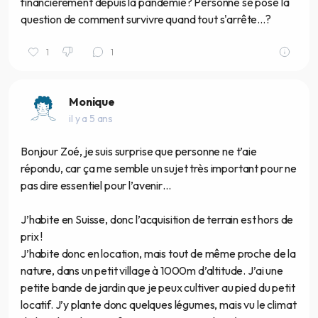
financièrement depuis la pandémie? Personne se pose la
question de comment survivre quand tout s'arrête...?
1
1
Monique
il y a 5 ans
Bonjour Zoé, je suis surprise que personne ne t’aie
répondu, car ça me semble un sujet très important pour ne
pas dire essentiel pour l’avenir…
J’habite en Suisse, donc l’acquisition de terrain est hors de
prix !
J’habite donc en location, mais tout de même proche de la
nature, dans un petit village à 1000m d’altitude. J’ai une
petite bande de jardin que je peux cultiver au pied du petit
locatif. J’y plante donc quelques légumes, mais vu le climat