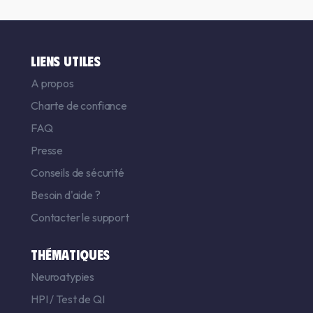
LIENS UTILES
A propos
Charte de confiance
FAQ
Presse
Conseils de sécurité
Besoin d'aide ?
Contacter le support
THÉMATIQUES
Neuroatypies
HPI
/
Test de QI