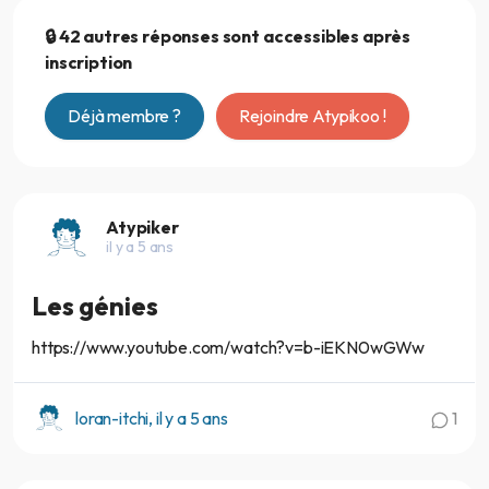
🔒 42 autres réponses sont accessibles après
inscription
Déjà membre ?
Rejoindre Atypikoo !
Atypiker
il y a 5 ans
Les génies
https://www.youtube.com/watch?v=b-iEKN0wGWw
loran-itchi, il y a 5 ans
1