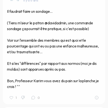
il y a 6 ans
Il faudrait faire un sondage...
(Tiens m'sieur le patron @davidadmin, une commande
sondage ça pourrait être pratique, si c'est possible)
Voir sur l'ensemble des membres qui est quoi et le
pourcentage qui ont eu ou pas une enfance malheureuse,
et/ou traumatisante...
Et si les "différences" par rapport aux normos (moi je dis
moldus) sont apparues après ou pas.
Bon, Professeur Karim vous avez du pain sur la planche je
crois ! ^^
1
0