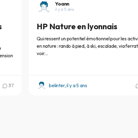
Yoann
il y a 5 ans
s
HP Nature en lyonnais
Qui ressent un potentiel émotionnel pour les activ
en nature : rando à pied, à ski, escalade, via ferra
e
voir...
hension
37
belinter, il y a 5 ans