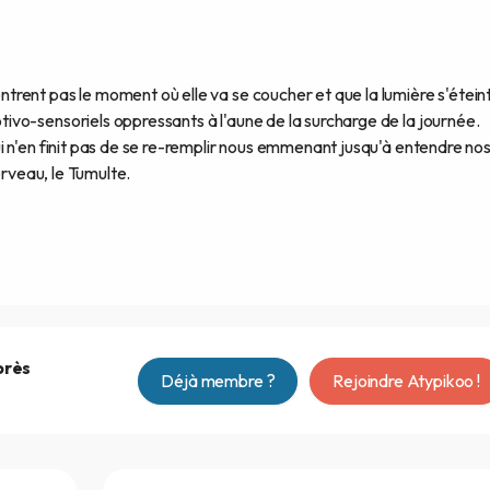
rent pas le moment où elle va se coucher et que la lumière s'éteint
vo-sensoriels oppressants à l'aune de la surcharge de la journée.
 n'en finit pas de se re-remplir nous emmenant jusqu'à entendre no
erveau, le Tumulte.
près
Déjà membre ?
Rejoindre Atypikoo !