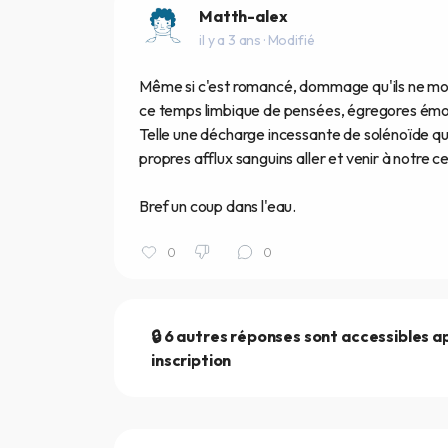
Matth-alex
il y a 3 ans
· Modifié
Même si c'est romancé, dommage qu'ils ne mont
ce temps limbique de pensées, égregores émoti
Telle une décharge incessante de solénoïde qui
propres afflux sanguins aller et venir à notre c
Bref un coup dans l'eau.
0
0
🔒 6 autres réponses sont accessibles a
inscription