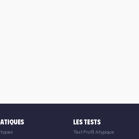
ATIQUES
LES TESTS
typies
Test Profil Atypique