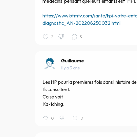
médecins, pensant que leurs enfants est "HPI.
https://www.bfmtv.com/sante/hpi-votre-enfant
diagnostic_AN-202208250032.html
2
5
Guillaume
il y a 3 ans
Les HP pour la premières fois dans l'histoire de
Ils consultent.
Ca se voit.
Ka-tching.
0
0