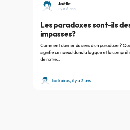
Joëlle
il y a 6 ans
Les paradoxes sont-ils de
impasses?
Comment donner du sens à un paradoxe ? Qu
signifie ce noeud dans la logique et la compré
de notre...
lionkairos, il y a 3 ans