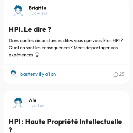
Brigitte
il y a 4 ans
HPI..Le dire ?
Dans quelles circonstances dites vous que vous êtes HPI ?
Quell en sont les conséquences? Merci de partager vos
expériences.🙂
bastienv, il y a 1 an
25
Ale
il y a 1 an
HPI : Haute Propriété Intellectuelle
?