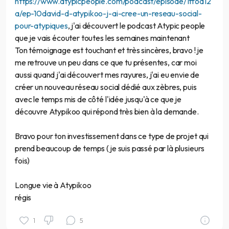
https://www.atypicpeople.com/podcast/episode/1ff6a12
a/ep-10david-d-atypikoo-j-ai-cree-un-reseau-social-
pour-atypiques
, j'ai découvert le podcast Atypic people
que je vais écouter toutes les semaines maintenant
Ton témoignage est touchant et très sincères, bravo ! je
me retrouve un peu dans ce que tu présentes, car moi
aussi quand j'ai découvert mes rayures, j'ai eu envie de
créer un nouveau réseau social dédié aux zèbres, puis
avec le temps mis de côté l'idée jusqu'à ce que je
découvre Atypikoo qui répond très bien à la demande.
Bravo pour ton investissement dans ce type de projet qui
prend beaucoup de temps (je suis passé par là plusieurs
fois)
Longue vie à Atypikoo
régis
1
5