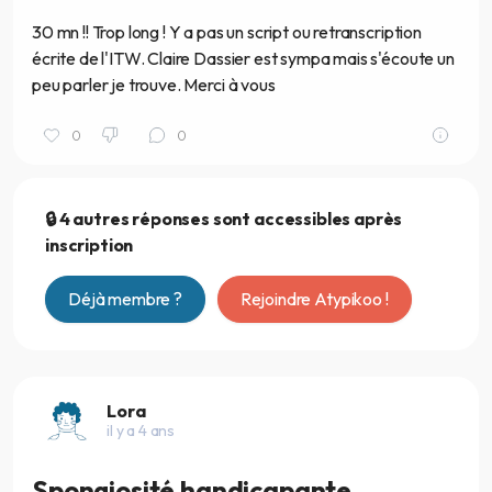
30 mn !! Trop long ! Y a pas un script ou retranscription
écrite de l'ITW. Claire Dassier est sympa mais s'écoute un
peu parler je trouve. Merci à vous
0
0
🔒 4 autres réponses sont accessibles après
inscription
Déjà membre ?
Rejoindre Atypikoo !
Lora
il y a 4 ans
Spongiosité handicapante