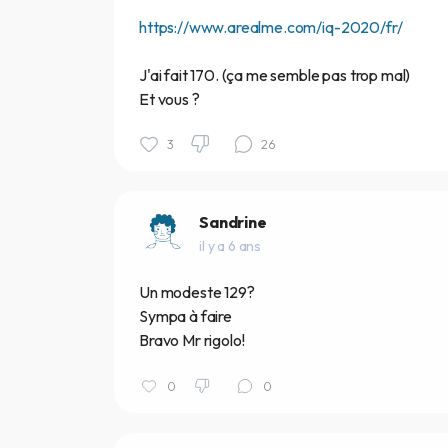
https://www.arealme.com/iq-2020/fr/
J'ai fait 170. (ça me semble pas trop mal)
Et vous ?
3
26
Sandrine
il y a 6 ans
Un modeste 129?
Sympa à faire
Bravo Mr rigolo!
0
0