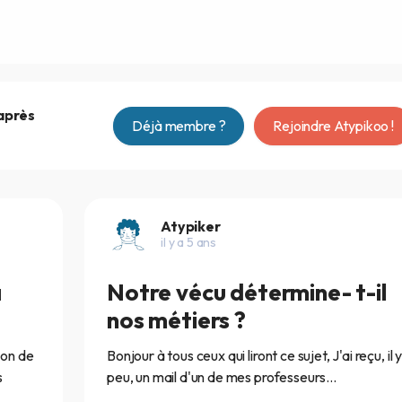
 après
Déjà membre ?
Rejoindre Atypikoo !
Atypiker
il y a 5 ans
à
Notre vécu détermine- t-il
nos métiers ?
ion de
Bonjour à tous ceux qui liront ce sujet, J'ai reçu, il y
s
peu, un mail d'un de mes professeurs...