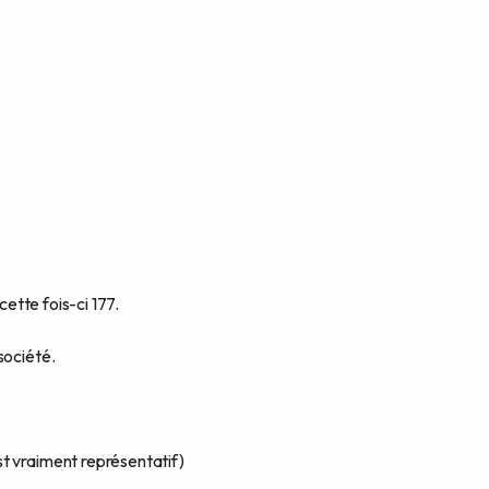
cette fois-ci 177.
société.
t vraiment représentatif)