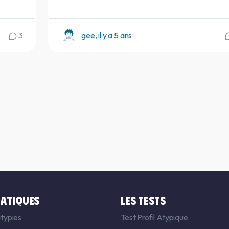
3
gee, il y a 5 ans
ATIQUES
LES TESTS
typies
Test Profil Atypique