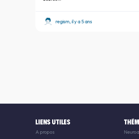
regism, il y a 5 ans
LIENS UTILES
THÉM
A propos
Neuroa