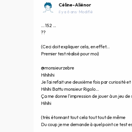
Céline-Aliénor
il y a 6 ans
· Modifié
... 152 ...
??
(Ceci doit expliquer cela, en effet...
Premier test réalisé pour moi)
@monsieurzebre
Hihihihi
Je l'ai refait une deuxième fois par curiosité et 
Hihihi Battu monsieur Rigolo...
Ça me donne l'impression de jouer à un jeu de 
Hihihi
(très étonnant tout cela tout tout de même
Du coup je me demande à quel point ce test es