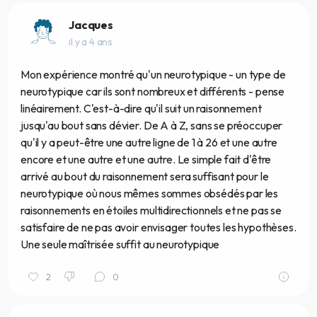
Jacques
il y a 4 ans
Mon expérience montré qu'un neurotypique - un type de
neurotypique car ils sont nombreux et différents - pense
linéairement. C'est-à-dire qu'il suit un raisonnement
jusqu'au bout sans dévier. De A à Z, sans se préoccuper
qu'il y a peut-être une autre ligne de 1 à 26 et une autre
encore et une autre et une autre. Le simple fait d'être
arrivé au bout du raisonnement sera suffisant pour le
neurotypique où nous mêmes sommes obsédés par les
raisonnements en étoiles multidirectionnels et ne pas se
satisfaire de ne pas avoir envisager toutes les hypothèses.
Une seule maîtrisée suffit au neurotypique
2
0