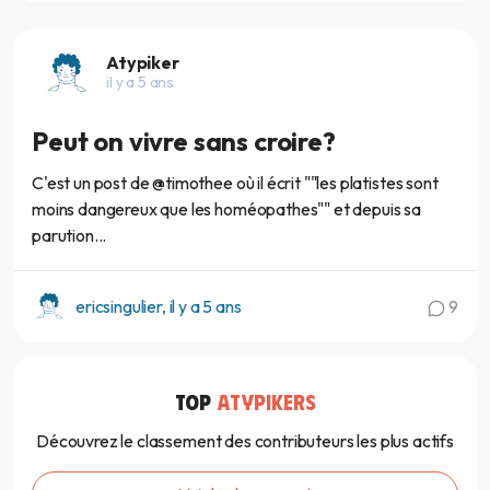
Atypiker
il y a 5 ans
Peut on vivre sans croire?
C'est un post de @timothee où il écrit ""les platistes sont
moins dangereux que les homéopathes"" et depuis sa
parution...
ericsingulier, il y a 5 ans
9
TOP
ATYPIKERS
Découvrez le classement des contributeurs les plus actifs