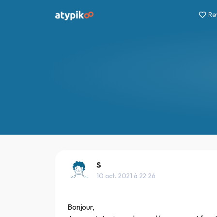
Re
S
10 oct. 2021 à 22:26
Bonjour,