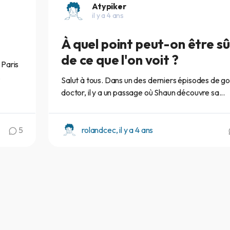
Atypiker
il y a 4 ans
À quel point peut-on être sû
de ce que l'on voit ?
 Paris
.
Salut à tous. Dans un des derniers épisodes de g
doctor, il y a un passage où Shaun découvre sa...
5
rolandcec, il y a 4 ans