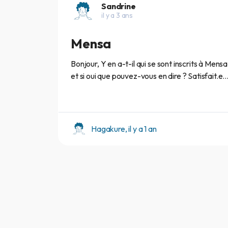
Sandrine
il y a 3 ans
Mensa
Bonjour, Y en a-t-il qui se sont inscrits à Mensa
et si oui que pouvez-vous en dire ? Satisfait.e..
Hagakure, il y a 1 an