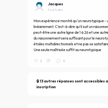
Jacques
il y a 4 ans
Mon expérience montré qu'un neurotypique - un
linéairement. C'est-à-dire qu'il suit un raisonn
peut-être une autre ligne de 1 à 26 et une autre
du raisonnement sera suffisant pour le neur
étoiles multidirectionnels et ne pas se satisfa
Une seule maîtrisée suffit au neurotypique
2
0
🔒 13 autres réponses sont accessibles 
inscription