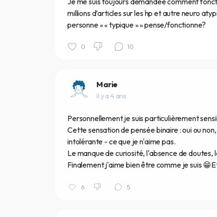
Je me suis toujours demandée comment fonctio
millions d’articles sur les hp et autre neuro aty
personne « « typique » » pense/fonctionne?
0
10
Marie
il y a 4 ans
Personnellement je suis particulièrement sens
Cette sensation de pensée binaire : oui ou non, 
intolérante - ce que je n'aime pas.
Le manque de curiosité, l'absence de doutes, le
Finalement j'aime bien être comme je suis 😁Et 
6
5