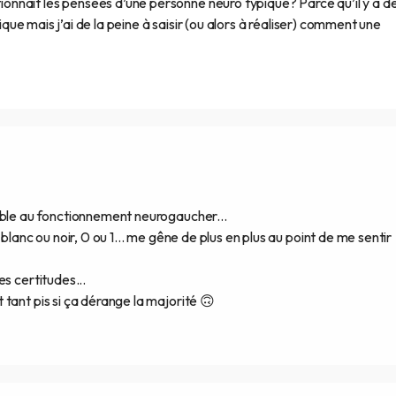
nnait les pensées d’une personne neuro typique? Parce qu’il y a d
pique mais j’ai de la peine à saisir (ou alors à réaliser) comment une
ible au fonctionnement neurogaucher...
blanc ou noir, 0 ou 1... me gêne de plus en plus au point de me sentir
s certitudes...
tant pis si ça dérange la majorité 🙃