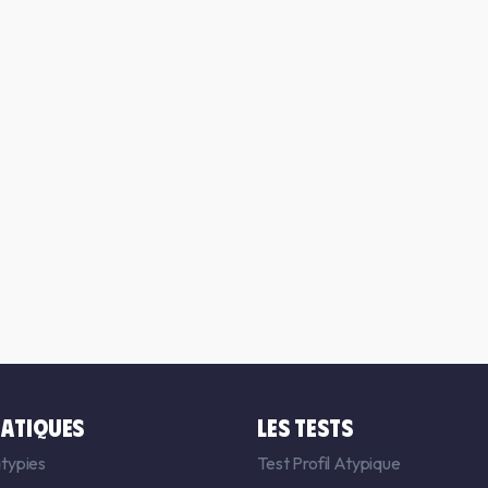
ATIQUES
LES TESTS
typies
Test Profil Atypique