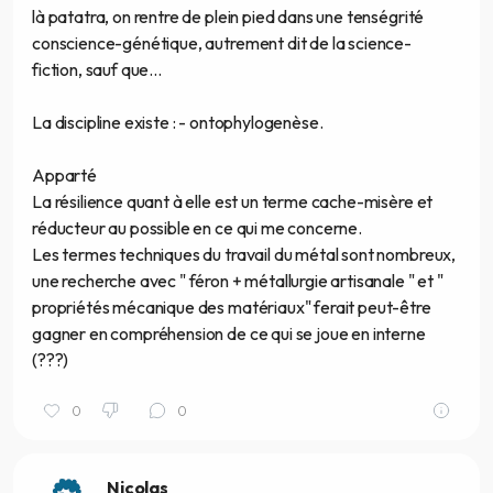
là patatra, on rentre de plein pied dans une tenségrité
conscience-génétique, autrement dit de la science-
fiction, sauf que...
La discipline existe : - ontophylogenèse.
Apparté
La résilience quant à elle est un terme cache-misère et
réducteur au possible en ce qui me concerne.
Les termes techniques du travail du métal sont nombreux,
une recherche avec " féron + métallurgie artisanale " et "
propriétés mécanique des matériaux" ferait peut-être
gagner en compréhension de ce qui se joue en interne
(???)
0
0
Nicolas