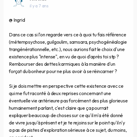
il y a 7 ans
@ Ingrid
Dans ce cas si l'on regarde vers ce à quoi tu fais référence
(métempsychose, guilgoulim, samsara, psychogénéalogie
trangénérationnelle, etc.), nous aurions fait le choix d'une
existence plus "intense", en vu de quoi d'après toi stp ?
Rembourser des dettes karmiques à la manière d'un
forçat du bonheur pour ne plus avoir à se réincarner ?
Si je dois mettre en perspective cette existence avec ce
qui me fut raconté à deux reprises concernant une
éventuelle vie antérieure pas forcément des plus glorieuse
humainement parlant, c'est claire que ça pourrait
expliquer beaucoup de choses sur ce qu'il m'a été donné
de vivre jusqu'à présent et je te rejoins sur le point qu'il n'y
a pas de pistes d'exploration sérieuse à ce sujet, du moins,