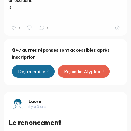
en occident.
;)
0
0
🔒 47 autres réponses sont accessibles après
inscription
Déjà membre ?
Rejoindre Atypikoo !
Laure
il y a 5 ans
Le renoncement