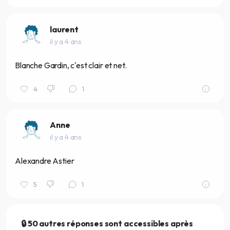
laurent
il y a 4 ans
Blanche Gardin, c'est clair et net.
4
1
Anne
il y a 4 ans
Alexandre Astier
5
1
🔒 50 autres réponses sont accessibles après