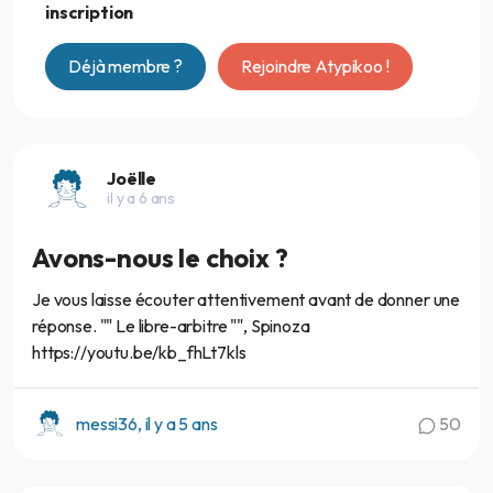
inscription
Déjà membre ?
Rejoindre Atypikoo !
Joëlle
il y a 6 ans
Avons-nous le choix ?
Je vous laisse écouter attentivement avant de donner une
réponse. "" Le libre-arbitre "", Spinoza
https://youtu.be/kb_fhLt7kls
messi36, il y a 5 ans
50