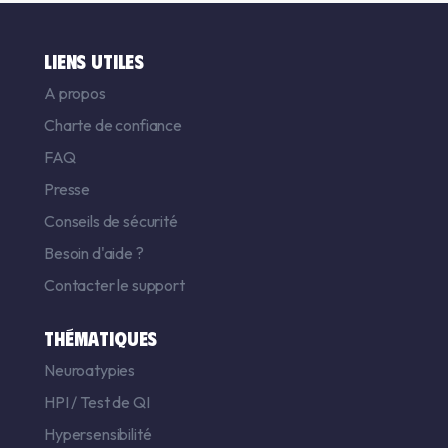
LIENS UTILES
A propos
Charte de confiance
FAQ
Presse
Conseils de sécurité
Besoin d'aide ?
Contacter le support
THÉMATIQUES
Neuroatypies
HPI
/
Test de QI
Hypersensibilité