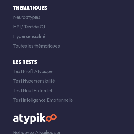
THÉMATIQUES
Neuroatypies
HPI
/
Test de QI
Hypersensibilité
Toutes les thématiques
LES TESTS
Test Profil Atypique
Test Hypersensibilité
Test Haut Potentiel
Test Intelligence Emotionnelle
Retrouvez Atypikoo sur