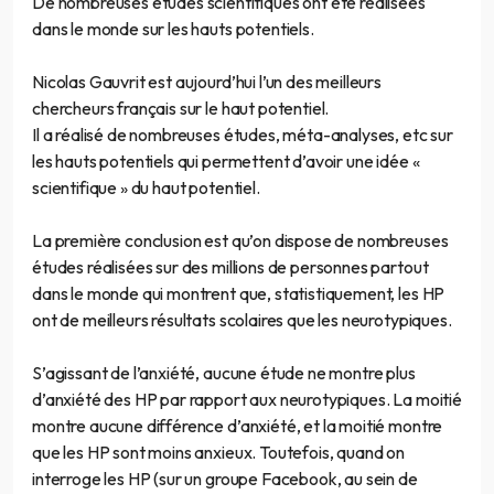
De nombreuses études scientifiques ont été réalisées
dans le monde sur les hauts potentiels.
Nicolas Gauvrit est aujourd’hui l’un des meilleurs
chercheurs français sur le haut potentiel.
Il a réalisé de nombreuses études, méta-analyses, etc sur
les hauts potentiels qui permettent d’avoir une idée «
scientifique » du haut potentiel.
La première conclusion est qu’on dispose de nombreuses
études réalisées sur des millions de personnes partout
dans le monde qui montrent que, statistiquement, les HP
ont de meilleurs résultats scolaires que les neurotypiques.
S’agissant de l’anxiété, aucune étude ne montre plus
d’anxiété des HP par rapport aux neurotypiques. La moitié
montre aucune différence d’anxiété, et la moitié montre
que les HP sont moins anxieux. Toutefois, quand on
interroge les HP (sur un groupe Facebook, au sein de