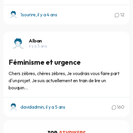
1sourire, il y a 4 ans
12
Alban
il y a 5 ans
Féminisme et urgence
Chers zèbres, chères zèbres, Je voudrais vous faire part
d'un projet. Je suis actuellement en train de lire un
bouquin...
davidadmin, il y a 5 ans
160
TOP
ATYPIKERS