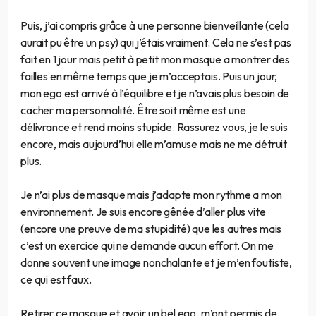
Puis, j’ai compris grâce à une personne bienveillante (cela
aurait pu être un psy) qui j’étais vraiment. Cela ne s’est pas
fait en 1 jour mais petit à petit mon masque a montrer des
failles en même temps que je m’acceptais. Puis un jour,
mon ego est arrivé à l’équilibre et je n’avais plus besoin de
cacher ma personnalité. Être soit même est une
délivrance et rend moins stupide. Rassurez vous, je le suis
encore, mais aujourd’hui elle m’amuse mais ne me détruit
plus.
Je n’ai plus de masque mais j’adapte mon rythme a mon
environnement. Je suis encore gênée d’aller plus vite
(encore une preuve de ma stupidité) que les autres mais
c’est un exercice qui ne demande aucun effort. On me
donne souvent une image nonchalante et je m’en foutiste,
ce qui est faux.
Retirer ce masque et avoir un bel ego, m’ont permis de