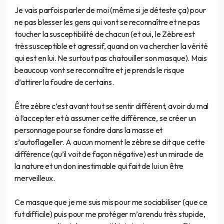
Je vais parfois parler de moi (même si je déteste ça) pour
ne pas blesser les gens qui vont se reconnaître et ne pas
toucher la susceptibilité de chacun (et oui, le Zèbre est
très susceptible et agressif, quand on va chercher la vérité
qui est en lui. Ne surtout pas chatouiller son masque). Mais
beaucoup vont se reconnaître et je prends le risque
d’attirer la foudre de certains.
Être zèbre c’est avant tout se sentir différent, avoir du mal
à l’accepter et à assumer cette différence, se créer un
personnage pour se fondre dans la masse et
s’autoflageller. A aucun moment le zèbre se dit que cette
différence (qu’il voit de façon négative) est un miracle de
la nature et un don inestimable qui fait de lui un être
merveilleux.
Ce masque que je me suis mis pour me sociabiliser (que ce
fut difficile) puis pour me protéger m’a rendu très stupide,