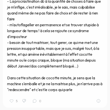
- La procrastination dû à la quantité de choses à faire que
je m'inflige, c'est irréalisable, je le sais, mais culpabilise
quand mème de ne pas faire de choix et de rester à rien
faire
- m'autoflageller en permanence et se trouver stupide à
longueur de temps ! à cela se rajoute ce syndrome
d'imposteur
- besoin de tout maitriser, tout gerer, ce qui me met une
pression insupportable, mais que je suis, malgré tout, à la
lettre, et qui amène inévitablement à l'effet cocotte
minute ou le corps craque, bloque (ma situation depuis
début Janvier/dos complètement bloqué...)
Dans cette situation de cocotte minute, je sens que la
machine s'emballe et je ne la maitrise plus, je n'arrive pas à
"redescendre" et c'est le corps qui parle
5
0