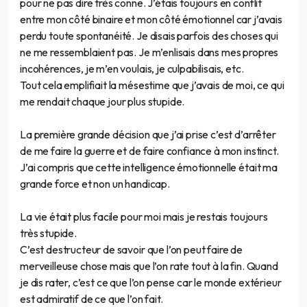
pour ne pas dire très conne. J’étais toujours en conflit
entre mon côté binaire et mon côté émotionnel car j’avais
perdu toute spontanéité. Je disais parfois des choses qui
ne me ressemblaient pas. Je m’enlisais dans mes propres
incohérences, je m’en voulais, je culpabilisais, etc.
Tout cela emplifiait la mésestime que j’avais de moi, ce qui
me rendait chaque jour plus stupide.
La première grande décision que j’ai prise c’est d’arrêter
de me faire la guerre et de faire confiance à mon instinct.
J’ai compris que cette intelligence émotionnelle était ma
grande force et non un handicap.
La vie était plus facile pour moi mais je restais toujours
très stupide.
C’est destructeur de savoir que l’on peut faire de
merveilleuse chose mais que l’on rate tout à la fin. Quand
je dis rater, c’est ce que l’on pense car le monde extérieur
est admiratif de ce que l’on fait.