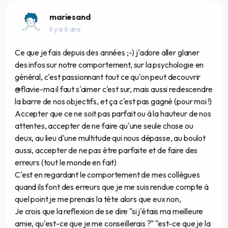
mariesand
il y a 6 ans
Ce que je fais depuis des années ;-) j'adore aller glaner
des infos sur notre comportement, sur la psychologie en
général, c'est passionnant tout ce qu'on peut decouvrir
@flavie-ma il faut s'aimer c'est sur, mais aussi redescendre
la barre de nos objectifs, et ça c'est pas gagné (pour moi !)
Accepter que ce ne soit pas parfait ou à la hauteur de nos
attentes, accepter de ne faire qu'une seule chose ou
deux, au lieu d'une multitude qui nous dépasse, au boulot
aussi, accepter de ne pas ètre parfaite et de faire des
erreurs (tout le monde en fait)
C'est en regardant le comportement de mes collègues
quand ils font des erreurs que je me suis rendue compte à
quel point je me prenais la tète alors que eux non,
Je crois que la reflexion de se dire "si j'étais ma meilleure
amie, qu'est-ce que je me conseillerais ?" "est-ce que je la