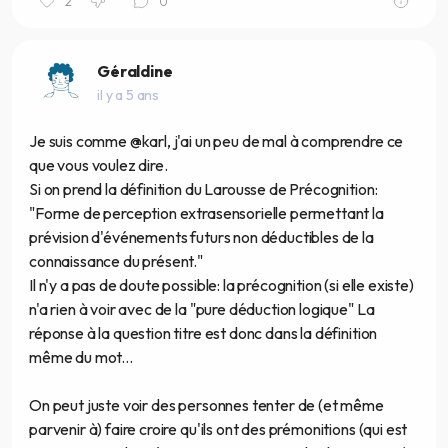
2
0
Géraldine
il y a 5 ans
Je suis comme @karl, j'ai un peu de mal à comprendre ce
que vous voulez dire.
Si on prend la définition du Larousse de Précognition:
"Forme de perception extrasensorielle permettant la
prévision d'événements futurs non déductibles de la
connaissance du présent."
Il n'y a pas de doute possible: la précognition (si elle existe)
n'a rien à voir avec de la "pure déduction logique" La
réponse à la question titre est donc dans la définition
même du mot...
On peut juste voir des personnes tenter de (et même
parvenir à) faire croire qu'ils ont des prémonitions (qui est