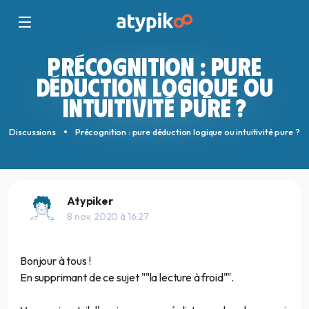
PRÉCOGNITION : PURE
DÉDUCTION LOGIQUE OU
INTUITIVITÉ PURE ?
Discussions
Précognition : pure déduction logique ou intuitivité pure ?
Atypiker
8 nov. 2020 à 16:27
Bonjour à tous !
En supprimant de ce sujet ""la lecture à froid"".