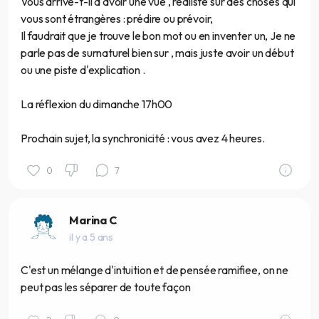
Vous arrive-t-il d'avoir une vue , réaliste sur des choses qui
vous sont étrangères : prédire ou prévoir,
Il faudrait que je trouve le bon mot ou en inventer un, Je ne
parle pas de surnaturel bien sur , mais juste avoir un début
ou une piste d'explication .
La réflexion du dimanche 17h00
Prochain sujet, la synchronicité : vous avez 4 heures.
0
7
Marina C
il y a 5 ans
C'est un mélange d'intuition et de pensée ramifiee, on ne
peut pas les séparer de toute façon