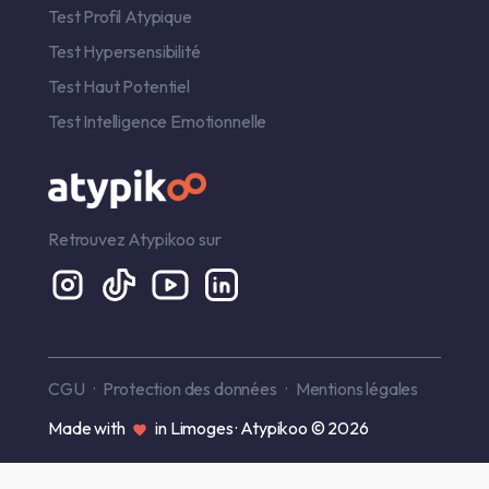
Test Profil Atypique
Test Hypersensibilité
Test Haut Potentiel
Test Intelligence Emotionnelle
Retrouvez Atypikoo sur
CGU
Protection des données
Mentions légales
Made with
in Limoges · Atypikoo © 2026