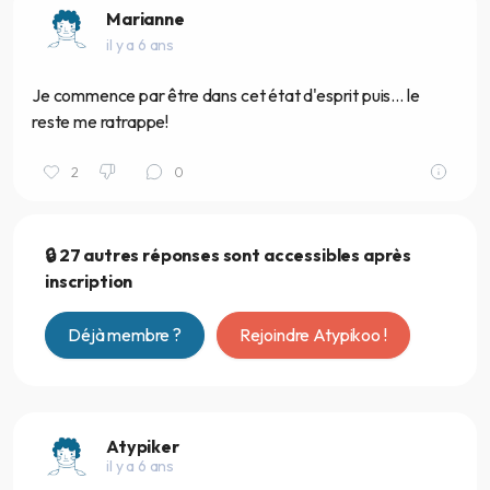
Marianne
il y a 6 ans
Je commence par être dans cet état d'esprit puis... le
reste me ratrappe!
2
0
🔒 27 autres réponses sont accessibles après
inscription
Déjà membre ?
Rejoindre Atypikoo !
Atypiker
il y a 6 ans