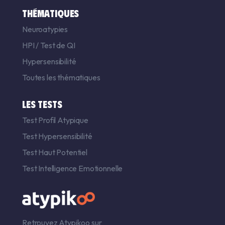
THÉMATIQUES
Neuroatypies
HPI
/
Test de QI
Hypersensibilité
Toutes les thématiques
LES TESTS
Test Profil Atypique
Test Hypersensibilité
Test Haut Potentiel
Test Intelligence Emotionnelle
Retrouvez Atypikoo sur