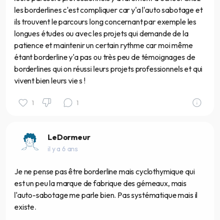
les borderlines c'est compliquer car y'a l'auto sabotage et
ils trouvent le parcours long concernant par exemple les
longues études ou avec les projets qui demande de la
patience et maintenir un certain rythme car moi même
étant borderline y'a pas ou très peu de témoignages de
borderlines qui on réussi leurs projets professionnels et qui
vivent bien leurs vie s !
1
1
LeDormeur
il y a 6 ans
Je ne pense pas être borderline mais cyclothymique qui
est un peu la marque de fabrique des gémeaux, mais
l'auto-sabotage me parle bien. Pas systématique mais il
existe.