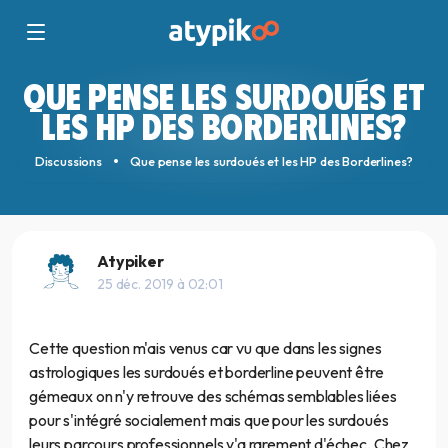
QUE PENSE LES SURDOUÉS ET
LES HP DES BORDERLINES?
Discussions
Que pense les surdoués et les HP des Borderlines?
Atypiker
25 déc. 2019 à 02:01
Cette question m'ais venus car vu que dans les signes
astrologiques les surdoués et borderline peuvent être
gémeaux on n'y retrouve des schémas semblables liées
pour s'intégré socialement mais que pour les surdoués
leurs parcours professionnels y'a rarement d'échec. Chez