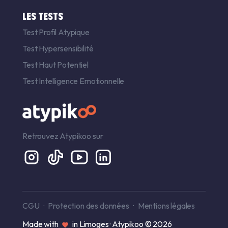
LES TESTS
Test Profil Atypique
Test Hypersensibilité
Test Haut Potentiel
Test Intelligence Emotionnelle
Retrouvez Atypikoo sur
CGU
Protection des données
Mentions légales
Made with
in Limoges · Atypikoo © 2026