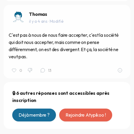
Thomas
il y a 4 ans
· Modifié
C'est pas à nous de nous faire accepter, c'est la société
qui doit nous accepter, mais comme on pense
différemment, on est des divergent. Et ça, la société ne
veut pas.
0
13
🔒 6 autres réponses sont accessibles après
inscription
Déjà membre ?
Rejoindre Atypikoo !