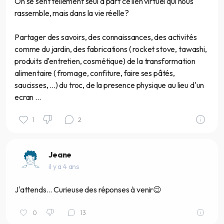
On se sent tellement seul à part ce lien virtuel qui nous
rassemble, mais dans la vie réelle ?
Partager des savoirs, des connaissances, des activités
comme du jardin, des fabrications ( rocket stove, tawashi,
produits d'entretien, cosmétique) de la transformation
alimentaire ( fromage, confiture, faire ses pâtés,
saucisses, ...) du troc, de la presence physique au lieu d'un
ecran ...
1
2
Jeane
il y a 4 ans
J'attends... Curieuse des réponses à venir😉
0
13