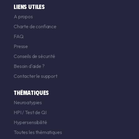
LIENS UTILES
A propos
Charte de confiance
FAQ
Presse
Conseils de sécurité
Besoin d'aide ?
Contacter le support
THÉMATIQUES
Neuroatypies
HPI
/
Test de QI
Hypersensibilité
Toutes les thématiques