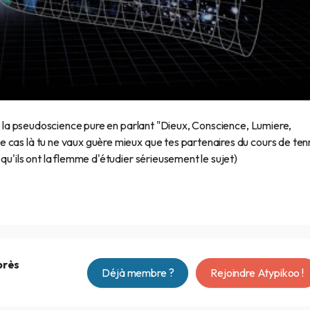
ans la pseudoscience pure en parlant "Dieux, Conscience, Lumiere,
 cas là tu ne vaux guère mieux que tes partenaires du cours de ten
qu'ils ont la flemme d'étudier sérieusement le sujet)
près
Déjà membre ?
Rejoindre Atypikoo !