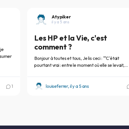
Atypiker
il y a 5 ans
Les HP et la Vie, c'est
comment ?
je
résumer
Bonjour à toutes et tous, Je lis ceci : ""C'était
pourtant vrai : entre le moment où elle se levait,...
1
louiseferrer, il y a 5 ans