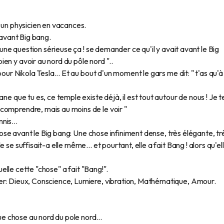
t un physicien en vacances.
'avant Big bang.
s une question sérieuse ça ! se demander ce qu'il y avait avant le Big
en y avoir au nord du pôle nord "..
pour Nikola Tesla... Et au bout d'un moment le gars me dit: " t'as qu'à
ne que tu es, ce temple existe déjà, il est tout autour de nous ! Je t
comprendre, mais au moins de le voir "
nis...
 chose avant le Big bang: Une chose infiniment dense, très élégante, tr
se suffisait-a elle même... et pourtant, elle a fait Bang ! alors qu'el
quelle cette "chose" a fait "Bang!".
er: Dieux, Conscience, Lumiere, vibration, Mathématique, Amour.
que chose au nord du pole nord...