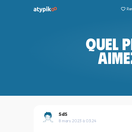
Re
QUEL 
AIME
SdS
8 mars 2023 à 03:24