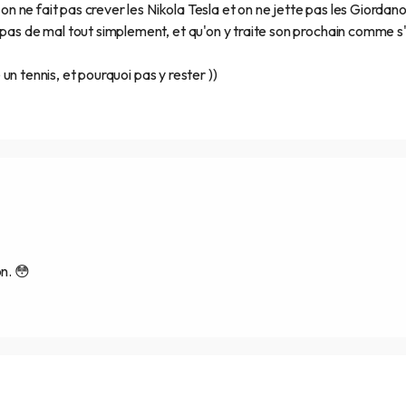
, on ne fait pas crever les Nikola Tesla et on ne jette pas les Giordan
 pas de mal tout simplement, et qu'on y traite son prochain comme s'i
e un tennis, et pourquoi pas y rester ))
n. 😳