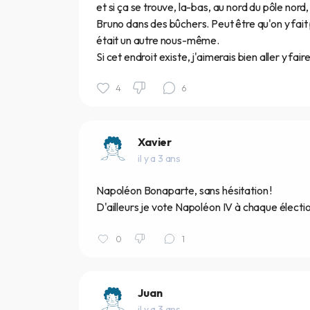
et si ça se trouve, la-bas, au nord du pôle nord
Bruno dans des bûchers. Peut être qu'on y fait
était un autre nous-même.
Si cet endroit existe, j'aimerais bien aller y fair
4
6
Xavier
il y a 3 ans
Napoléon Bonaparte, sans hésitation !
D'ailleurs je vote Napoléon IV à chaque électio
0
1
Juan
il y a 3 ans