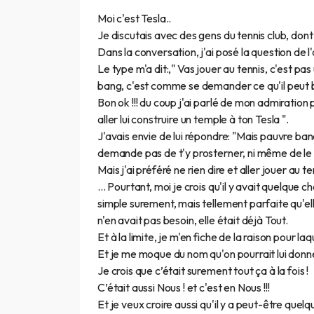
Moi c'est Tesla..
Je discutais avec des gens du tennis club, don
Dans la conversation, j'ai posé la question de l
Le type m'a dit:," Vas jouer au tennis, c'est pa
bang, c'est comme se demander ce qu'il peut bi
Bon ok !!! du coup j'ai parlé de mon admiration 
aller lui construire un temple à ton Tesla ".
J'avais envie de lui répondre: "Mais pauvre bana
demande pas de t'y prosterner, ni même de le 
Mais j'ai préféré ne rien dire et aller jouer au ten
... Pourtant, moi je crois qu'il y avait quelque
simple surement, mais tellement parfaite qu'elle 
n'en avait pas besoin, elle était déjà Tout.
Et à la limite, je m'en fiche de la raison pour la
Et je me moque du nom qu'on pourrait lui donn
Je crois que c’était surement tout ça à la fois !
C’était aussi Nous ! et c'est en Nous !!!
Et je veux croire aussi qu'il y a peut-être quel