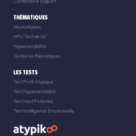
Contacter le support
THÉMATIQUES
Neuroatypies
HPI
/
Test de QI
Hypersensibilité
Toutes les thématiques
LES TESTS
Test Profil Atypique
Test Hypersensibilité
Test Haut Potentiel
Test Intelligence Emotionnelle