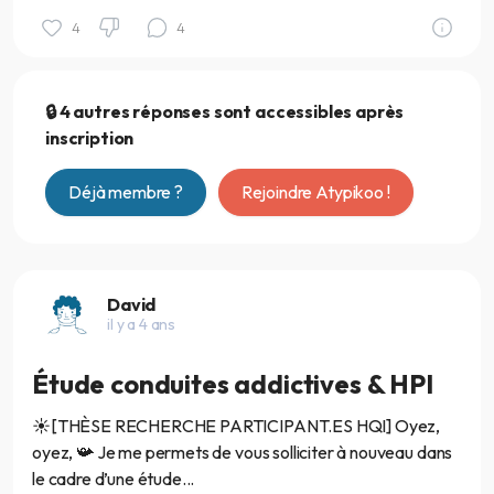
4
4
🔒 4 autres réponses sont accessibles après
inscription
Déjà membre ?
Rejoindre Atypikoo !
David
il y a 4 ans
Étude conduites addictives & HPI
☀️[THÈSE RECHERCHE PARTICIPANT.ES HQI] Oyez,
oyez, 📯 Je me permets de vous solliciter à nouveau dans
le cadre d’une étude...