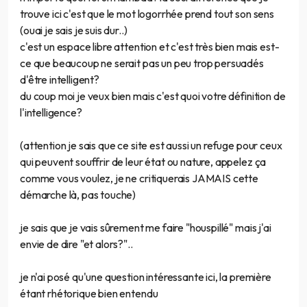
trouve ici c'est que le mot logorrhée prend tout son sens
(ouai je sais je suis dur..)
c'est un espace libre attention et c'est très bien mais est-
ce que beaucoup ne serait pas un peu trop persuadés
d'être intelligent?
du coup moi je veux bien mais c'est quoi votre définition de
l'intelligence?
(attention je sais que ce site est aussi un refuge pour ceux
qui peuvent souffrir de leur état ou nature, appelez ça
comme vous voulez, je ne critiquerais JAMAIS cette
démarche là, pas touche)
je sais que je vais sûrement me faire "houspillé" mais j'ai
envie de dire "et alors?"..
je n'ai posé qu'une question intéressante ici, la première
étant rhétorique bien entendu