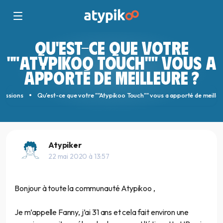
QU'EST-CE QUE VOTRE
""ATYPIKOO TOUCH"" VOUS A
APPORTÉ DE MEILLEURE ?
cussions
Qu'est-ce que votre ""Atypikoo Touch"" vous a apporté de meilleu
Atypiker
22 mai 2020 à 13:57
Bonjour à toute la communauté Atypikoo ,
Je m’appelle Fanny, j’ai 31 ans et cela fait environ une