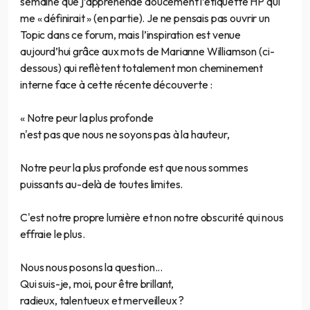
semaine que j’appréhende doucement l’étiquette HP qui
me « définirait » (en partie). Je ne pensais pas ouvrir un
Topic dans ce forum, mais l’inspiration est venue
aujourd’hui grâce aux mots de Marianne Williamson (ci-
dessous) qui reflètent totalement mon cheminement
interne face à cette récente découverte :
« Notre peur la plus profonde
n'est pas que nous ne soyons pas à la hauteur,
Notre peur la plus profonde est que nous sommes
puissants au-delà de toutes limites.
C'est notre propre lumière et non notre obscurité qui nous
effraie le plus.
Nous nous posons la question...
Qui suis-je, moi, pour être brillant,
radieux, talentueux et merveilleux ?