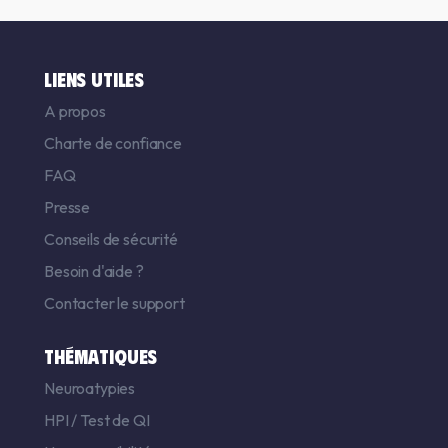
LIENS UTILES
A propos
Charte de confiance
FAQ
Presse
Conseils de sécurité
Besoin d'aide ?
Contacter le support
THÉMATIQUES
Neuroatypies
HPI
/
Test de QI