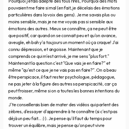
Pourquoi j'étais adepte des fous rires, Pourquoi des mots
pouvaient me faire si mal (en fait, je décelais des émotions
particulières dans la voix des gens). Je me savais plus ou
moins sensible, mais je ne me voyais pas si sensible aux
émotions des autres. Mieux se connaître, ça ne peut être
que positif, car quand on se connait peu et qu'on avance,
aveugle, eh bah y'a toujours un moment où ça craque! J'ai
connu dépression, et angoisse. Maintenant que je
comprends ce qui m'est arrivé, je me sens "plus fort."
Maintenant la question c'est "Que vais je en faire?" et
même "qu'est ce que je ne vais pas en faire?". On a beau
être perspicace, il faut rester psychologue, pédagogue,
ne pas jeter à la figure des autres sa perspicacité, car ça
peut froisser, même si on a toutes les bonnes intentions du
monde.
J'te conseillerais bien de mater des vidéos qui parlent des
zèbres, d'essayer d'apprendre à te connaître (si c'est pas
déjà un peu fait... :) ). Je pense qu'il faut du temps pour
trouver un équilibre, mais je pense qu'on peut vivre