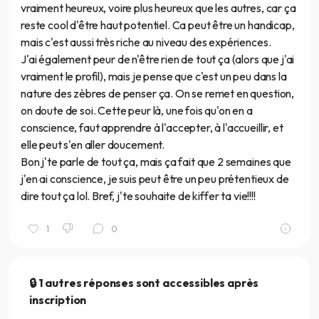
vraiment heureux, voire plus heureux que les autres, car ça
reste cool d'être haut potentiel. Ca peut être un handicap,
mais c'est aussi très riche au niveau des expériences.
J'ai également peur de n'être rien de tout ça (alors que j'ai
vraiment le profil), mais je pense que c'est un peu dans la
nature des zèbres de penser ça. On se remet en question,
on doute de soi. Cette peur là, une fois qu'on en a
conscience, faut apprendre à l'accepter, à l'accueillir, et
elle peut s'en aller doucement.
Bon j'te parle de tout ça, mais ça fait que 2 semaines que
j'en ai conscience, je suis peut être un peu prétentieux de
dire tout ça lol. Bref, j'te souhaite de kiffer ta vie!!!!
1
0
🔒 1 autres réponses sont accessibles après
inscription