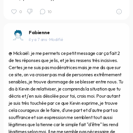
0
10
Fabienne
il y a 7 ans
· Modifié
@ Mickaël : je me permets ce petit message car ça fait 2
de tes réponses que je lis, et je les ressens très incisives.
Certes je ne suis pas modératrices mais je me dis que sur
ce site, on va croiser pas mal de personnes extrêmement
sensibles, je trouve dommage de se blesser entre nous. Tu
dis à Kevin de relativiser, je comprends la situation que tu
décris et j'en suis désolée pour toi, crois moi. Pour autant
je suis très touchée par ce que Kevin exprime, je trouve
cela courageux de le faire, d'une part et d'autre part sa
souffrance et son expression me semblent tout aussi
légitimes que la tienne car le simple fait "d'être" les rend
légitimes selon moi. Il ne me semble pas nécessaire de