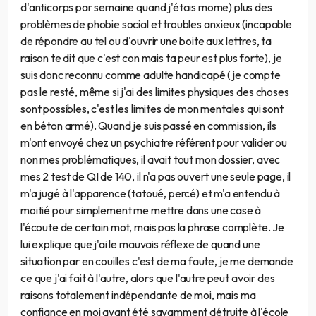
d'anticorps par semaine quand j'étais mome) plus des
problèmes de phobie social et troubles anxieux (incapable
de répondre au tel ou d'ouvrir une boite aux lettres, ta
raison te dit que c'est con mais ta peur est plus forte), je
suis donc reconnu comme adulte handicapé (je compte
pas le resté, même si j'ai des limites physiques des choses
sont possibles, c'est les limites de mon mentales qui sont
en béton armé). Quand je suis passé en commission, ils
m'ont envoyé chez un psychiatre référent pour valider ou
non mes problématiques, il avait tout mon dossier, avec
mes 2 test de QI de 140, il n'a pas ouvert une seule page, il
m'a jugé à l'apparence (tatoué, percé) et m'a entendu à
moitié pour simplement me mettre dans une case à
l'écoute de certain mot, mais pas la phrase complète. Je
lui explique que j'ai le mauvais réflexe de quand une
situation par en couilles c'est de ma faute, je me demande
ce que j'ai fait à l'autre, alors que l'autre peut avoir des
raisons totalement indépendante de moi, mais ma
confiance en moi ayant été savamment détruite à l'école