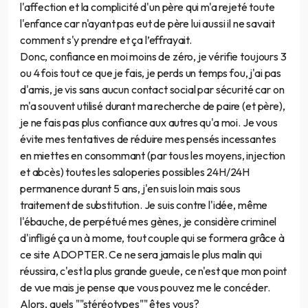
l'affection et la complicité d'un père qui m'a rejeté toute
l'enfance car n'ayant pas eut de père lui aussi il ne savait
comment s'y prendre et ça l’effrayait.
Donc, confiance en moi moins de zéro, je vérifie toujours 3
ou 4 fois tout ce que je fais, je perds un temps fou, j'ai pas
d'amis, je vis sans aucun contact social par sécurité car on
m'a souvent utilisé durant ma recherche de paire (et père),
je ne fais pas plus confiance aux autres qu'a moi. Je vous
évite mes tentatives de réduire mes pensés incessantes
en miettes en consommant (par tous les moyens, injection
et abcès) toutes les saloperies possibles 24H/24H
permanence durant 5 ans, j'en suis loin mais sous
traitement de substitution. Je suis contre l'idée, même
l'ébauche, de perpétué mes gènes, je considère criminel
d'infligé ça un à mome, tout couple qui se formera grâce à
ce site ADOPTER. Ce ne sera jamais le plus malin qui
réussira, c'est la plus grande gueule, ce n'est que mon point
de vue mais je pense que vous pouvez me le concéder.
Alors, quels ""stéréotypes"" êtes vous?