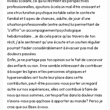
niveau scolaire, ce qui lui restreint les perspectives
professionnelles, ajoutons à cela un mal-être croissant et
une structuration psychique instable selon le contexte
familial et il a peu de chances, adulte, de jouir d'une
situation professionnelle (entre autres) lui permettant de
"s'offrir" un accompagnement psychologique
hebdomadaire...Je dis cela parce qu'au travers de ton
récit, j'ai le sentiment qu'une écoute et un soutien régulier
pourrait t'aider considérablement à évacuer pas mal de
douleurs passées.
Enfin, je ne partage pas ton opinion sur le fait de concevoir
des enfants ou non. Il me semble intéressant de contribuer
à bouger les lignes et les personnes atypiques et
hypersensibles ont toute leur place dans cette
contribution, peut-être pouvons-nous porter un regard
autre sur nos expériences, elles ont contribué à faire de
nous qui nous sommes, certes parfois dans la douleur mais
n'avons-nous pas qqchose à apporter au monde? Perso je
crois que oui Bises à vous.