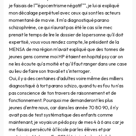
je faisais de l""égocentrisme négatif"", je lui ai expliqué
mon décalage perpétuel avec ceux qui sont les acteurs
momentané de ma vie. Il m'a diagnostiqué parano
schizophrène, ce qui n'aurait pas été le cas si le mec
prenait le temps de lire le dossier de la personne qu'il doit
expertisé, vous vous rendez compte, le président de la
MENSA de ma région m'avait expliqué que des tonnes de
jeunes gens comme moi HP étaient en hopital psy car on
ne les écoute qu'a moitié et qu'il faut ranger dans une case
au lieu de faire son travail et s'interroger.
Oui, il y a des centaines d’adultes voire même des milliers
diagnostiqué à tort parano schizo, quand tu es fou tu n'as
pas conscience de ton travers de raisonnement et de
fonctionnement. Pourquoi me demanderont les plus
jeunes d'entre nous, car dans les année 70 80 90, il n'y
avait pas de test systématique des enfants comme
maintenant, je voyais un pédo psy de mes 4 à 6 ans car je
me faisais persécuté à l'école par les élèves et par