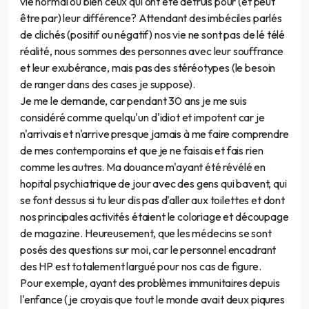
vie normal ou bien ceux qui ont été détruis pour (et peut
être par) leur différence? Attendant des imbéciles parlés
de clichés (positif ou négatif) nos vie ne sont pas de lé télé
réalité, nous sommes des personnes avec leur souffrance
et leur exubérance, mais pas des stéréotypes (le besoin
de ranger dans des cases je suppose).
Je me le demande, car pendant 30 ans je me suis
considéré comme quelqu'un d'idiot et impotent car je
n'arrivais et n'arrive presque jamais à me faire comprendre
de mes contemporains et que je ne faisais et fais rien
comme les autres. Ma douance m'ayant été révélé en
hopital psychiatrique de jour avec des gens qui bavent, qui
se font dessus si tu leur dis pas d'aller aux toilettes et dont
nos principales activités étaient le coloriage et découpage
de magazine. Heureusement, que les médecins se sont
posés des questions sur moi, car le personnel encadrant
des HP est totalement largué pour nos cas de figure.
Pour exemple, ayant des problèmes immunitaires depuis
l'enfance (je croyais que tout le monde avait deux piqures