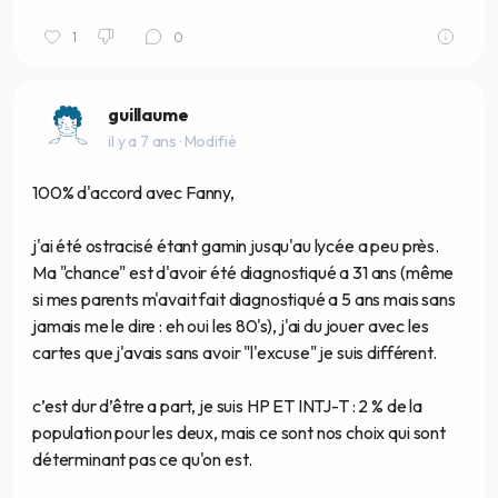
1
0
guillaume
il y a 7 ans
· Modifié
100% d'accord avec Fanny,
j'ai été ostracisé étant gamin jusqu'au lycée a peu près.
Ma "chance" est d'avoir été diagnostiqué a 31 ans (même
si mes parents m'avait fait diagnostiqué a 5 ans mais sans
jamais me le dire : eh oui les 80's), j'ai du jouer avec les
cartes que j'avais sans avoir "l'excuse" je suis différent.
c’est dur d’être a part, je suis HP ET INTJ-T : 2 % de la
population pour les deux, mais ce sont nos choix qui sont
déterminant pas ce qu'on est.