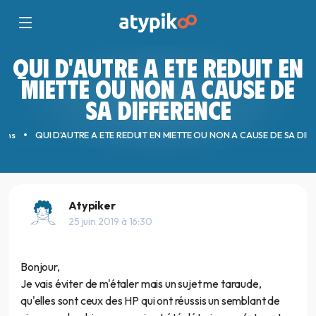
QUI D'AUTRE A ETE REDUIT EN
MIETTE OU NON A CAUSE DE
SA DIFFERENCE
ions
QUI D'AUTRE A ETE REDUIT EN MIETTE OU NON A CAUSE DE SA DIF
Atypiker
25 juin 2019 à 16:30
Bonjour,
Je vais éviter de m'étaler mais un sujet me taraude,
qu'elles sont ceux des HP qui ont réussis un semblant de