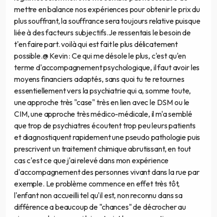
mettre en balance nos expériences pour obtenir le prix du
plus souffrant, la souffrance sera toujours relative puisque
liée à des facteurs subjectifs.Je ressentais le besoin de
t'en faire part. voilà qui est fait le plus délicatement
possible.@ Kevin : Ce qui me désole le plus, c'est qu'en
terme d'accompagnement psychologique, il faut avoir les
moyens financiers adaptés, sans quoi tu te retournes
essentiellement vers la psychiatrie qui a, somme toute,
une approche très "case" très en lien avec le DSM ou le
CIM, une approche très médico-médicale, il m'a semblé
que trop de psychiatres écoutent trop peu leurs patients
et diagnostiquent rapidement une pseudo pathologie puis
prescrivent un traitement chimique abrutissant, en tout
cas c'est ce que j'ai relevé dans mon expérience
d'accompagnement des personnes vivant dans la rue par
exemple. Le problème commence en effet très tôt,
l'enfant non accueilli tel qu'il est, non reconnu dans sa
différence a beaucoup de "chances" de décrocher au