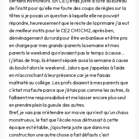
certains instituteurs. En CE1 j'étais juste à coté du bureau
de l'instit pour qu'elle me foute des coups de règles sur la
têtes si je posais un question à laquelle elle ne pouvait
répondre, heureusement que le reste de la primaire j'ai eut
de meilleur instits pour le CE2 CM1 CM2, après ben,
déménagement du rural pour être en banlieue et être pris
en charge par mes grands-parents la semaine et mes
parents le weekend qui n'avaient pas le temps à cause...
(j'étais de trop, ils étaient séparé aussi la semaine à cause
du boulot alors le weekend...)alors que j’appelais à l'aide
en m'accrochant à leur présence car je me faisais
maltraité au collège. Les profs disaient à mes parents que
c'était ma faute parce que j'étais pas comme les autres, ils
faillaient me responsabilisé et me laisser encore plus seul
en prendre plein la gueule des autres.
Bref, je vais pas m'étendre sur ma vie qui n'est qu'un chaos
monstrueux, le fait que l'école nous détruisait à cette
époque est établie, j'ajouterai juste que dans ma
construction une autre chose a fait défauts c'est