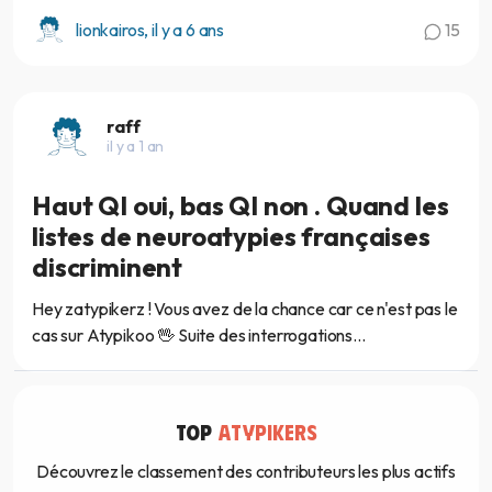
lionkairos, il y a 6 ans
15
raff
il y a 1 an
Haut QI oui, bas QI non . Quand les
listes de neuroatypies françaises
discriminent
Hey zatypikerz ! Vous avez de la chance car ce n'est pas le
cas sur Atypikoo 🖖 Suite des interrogations...
TOP
ATYPIKERS
Découvrez le classement des contributeurs les plus actifs