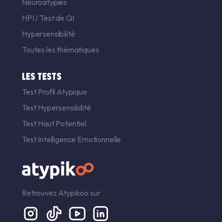
Neuroatypies
HPI
/
Test de QI
Hypersensibilité
Toutes les thématiques
LES TESTS
Test Profil Atypique
Test Hypersensibilité
Test Haut Potentiel
Test Intelligence Emotionnelle
Retrouvez Atypikoo sur