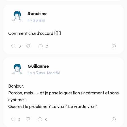
Sandrine
il y a 3 ans
Comment chui d’accord !!👌🏾
0
0
Guillaume
il y a 3 ans
· Modifié
Bonjour.
Pardon, mais... - et je pose la question sincèrement et sans
cynisme :
Quel est le problème ? Le vrai ? Le vrai de vrai ?
3
0