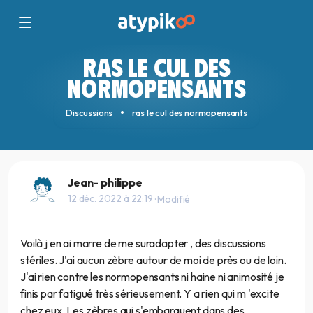
RAS LE CUL DES
NORMOPENSANTS
Discussions
ras le cul des normopensants
Jean- philippe
12 déc. 2022 à 22:19
· Modifié
Voilà j en ai marre de me suradapter , des discussions
stériles. J'ai aucun zèbre autour de moi de près ou de loin.
J'ai rien contre les normopensants ni haine ni animosité je
finis par fatigué très sérieusement. Y a rien qui m 'excite
chez eux. Les zèbres qui s'embarquent dans des