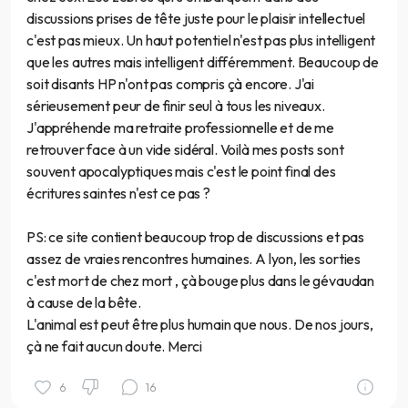
discussions prises de tête juste pour le plaisir intellectuel
c'est pas mieux. Un haut potentiel n'est pas plus intelligent
que les autres mais intelligent différemment. Beaucoup de
soit disants HP n'ont pas compris çà encore. J'ai
sérieusement peur de finir seul à tous les niveaux.
J'appréhende ma retraite professionnelle et de me
retrouver face à un vide sidéral. Voilà mes posts sont
souvent apocalyptiques mais c'est le point final des
écritures saintes n'est ce pas ?
PS: ce site contient beaucoup trop de discussions et pas
assez de vraies rencontres humaines. A lyon, les sorties
c'est mort de chez mort , çà bouge plus dans le gévaudan
à cause de la bête.
L'animal est peut être plus humain que nous. De nos jours,
çà ne fait aucun doute. Merci
6
16