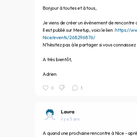
Bonjour à toutes et à tous,
Je viens de créer un évènement de rencontre 
Il est publié sur Meetup, voici le lien :
https://w
Nice/events/268296876/
N’hésitez pas à le partager si vous connaisse
A très bientôt,
Adrien
0
3
Laura
il y a 5 ans
A quand une prochaine rencontre à Nice - apr