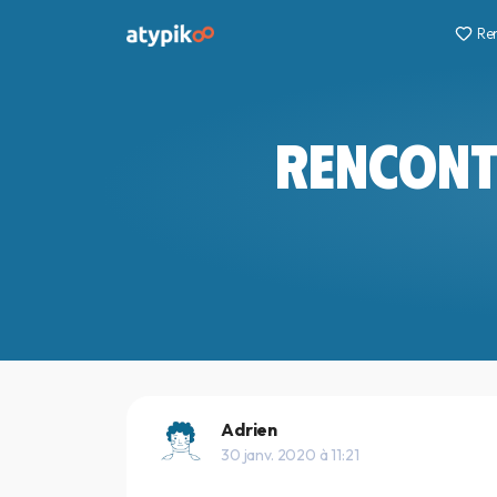
Re
RENCONT
Adrien
30 janv. 2020 à 11:21