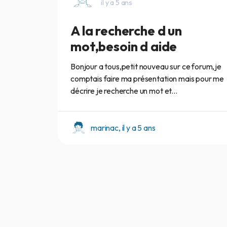
il y a 5 ans
A la recherche d un
mot,besoin d aide
Bonjour a tous,petit nouveau sur ce forum,je
comptais faire ma présentation mais pour me
décrire je recherche un mot et...
marinac, il y a 5 ans