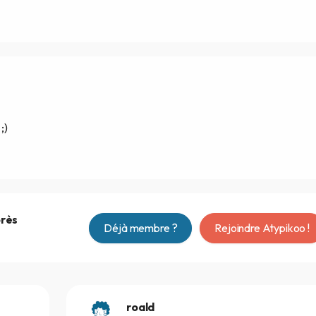
;)
près
Déjà membre ?
Rejoindre Atypikoo !
roald