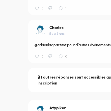
0
1
Charles
il y a 3 ans
@adrienlac partant pour d'autres événements 
0
0
🔒 1 autres réponses sont accessibles a
inscription
Atypiker