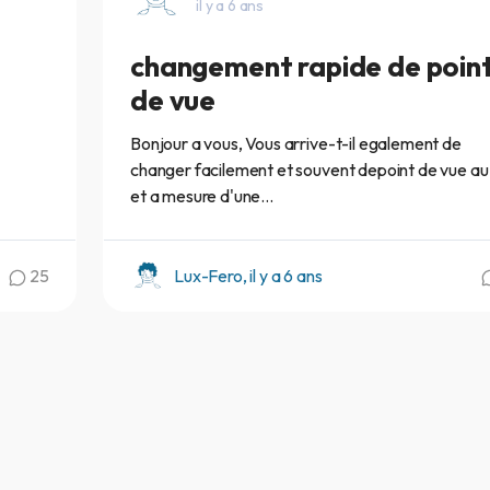
il y a 6 ans
changement rapide de poin
de vue
Bonjour a vous, Vous arrive-t-il egalement de
changer facilement et souvent depoint de vue au 
et a mesure d'une...
25
Lux-Fero, il y a 6 ans