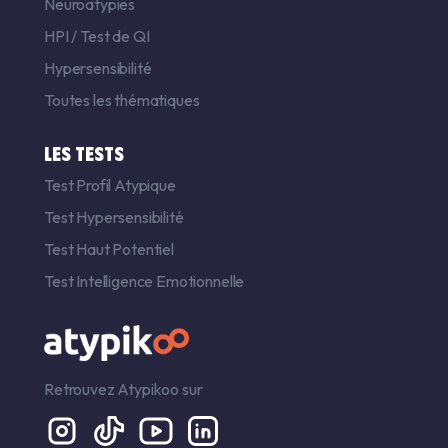
Neuroatypies
HPI
/
Test de QI
Hypersensibilité
Toutes les thématiques
LES TESTS
Test Profil Atypique
Test Hypersensibilité
Test Haut Potentiel
Test Intelligence Emotionnelle
Retrouvez Atypikoo sur