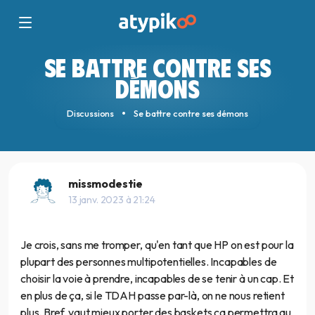
SE BATTRE CONTRE SES
DÉMONS
Discussions
Se battre contre ses démons
missmodestie
13 janv. 2023 à 21:24
Je crois, sans me tromper, qu'en tant que HP on est pour la
plupart des personnes multipotentielles. Incapables de
choisir la voie à prendre, incapables de se tenir à un cap. Et
en plus de ça, si le TDAH passe par-là, on ne nous retient
plus. Bref, vaut mieux porter des baskets ça permettra au