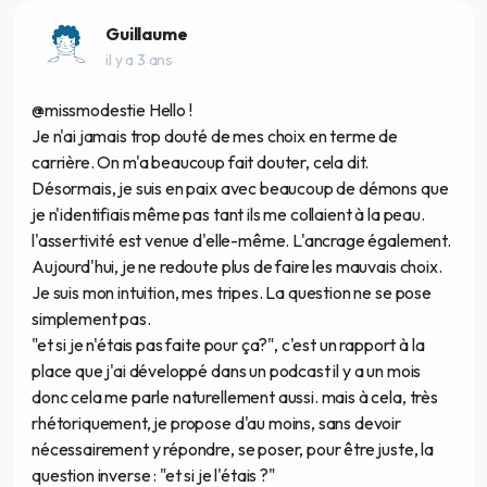
Guillaume
il y a 3 ans
@missmodestie Hello !
Je n'ai jamais trop douté de mes choix en terme de
carrière. On m'a beaucoup fait douter, cela dit.
Désormais, je suis en paix avec beaucoup de démons que
je n'identifiais même pas tant ils me collaient à la peau.
l'assertivité est venue d'elle-même. L'ancrage également.
Aujourd'hui, je ne redoute plus de faire les mauvais choix.
Je suis mon intuition, mes tripes. La question ne se pose
simplement pas.
"et si je n'étais pas faite pour ça?", c'est un rapport à la
place que j'ai développé dans un podcast il y a un mois
donc cela me parle naturellement aussi. mais à cela, très
rhétoriquement, je propose d'au moins, sans devoir
nécessairement y répondre, se poser, pour être juste, la
question inverse : "et si je l'étais ?"