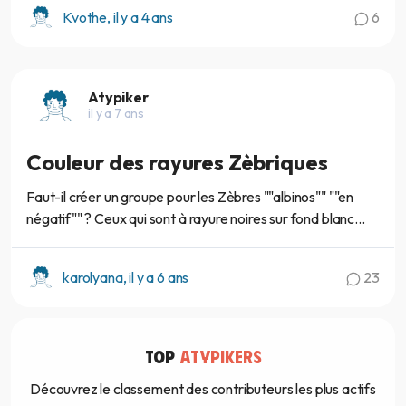
Kvothe, il y a 4 ans
6
Atypiker
il y a 7 ans
Couleur des rayures Zèbriques
Faut-il créer un groupe pour les Zèbres ""albinos"" ""en
négatif"" ? Ceux qui sont à rayure noires sur fond blanc...
karolyana, il y a 6 ans
23
TOP
ATYPIKERS
Découvrez le classement des contributeurs les plus actifs