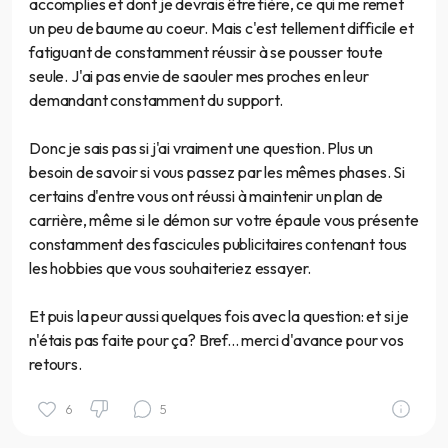
accomplies et dont je devrais être fière, ce qui me remet
un peu de baume au coeur. Mais c'est tellement difficile et
fatiguant de constamment réussir à se pousser toute
seule. J'ai pas envie de saouler mes proches en leur
demandant constamment du support.
Donc je sais pas si j'ai vraiment une question. Plus un
besoin de savoir si vous passez par les mêmes phases. Si
certains d'entre vous ont réussi à maintenir un plan de
carrière, même si le démon sur votre épaule vous présente
constamment des fascicules publicitaires contenant tous
les hobbies que vous souhaiteriez essayer.
Et puis la peur aussi quelques fois avec la question: et si je
n'étais pas faite pour ça? Bref... merci d'avance pour vos
retours.
6
5