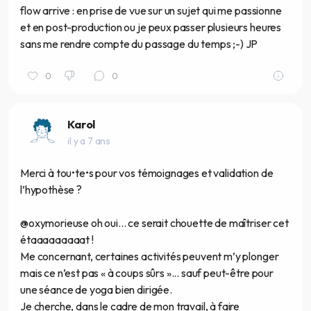
flow arrive : en prise de vue sur un sujet qui me passionne
et en post-production ou je peux passer plusieurs heures
sans me rendre compte du passage du temps ;-) JP
0
0
Karol
il y a 7 ans
Merci à tou•te•s pour vos témoignages et validation de
l’hypothèse ?
@oxymorieuse oh oui... ce serait chouette de maîtriser cet
étaaaaaaaaat !
Me concernant, certaines activités peuvent m’y plonger
mais ce n’est pas « à coups sûrs »... sauf peut-être pour
une séance de yoga bien dirigée.
Je cherche, dans le cadre de mon travail, à faire