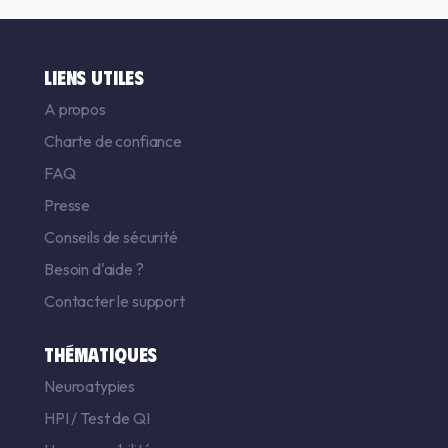
LIENS UTILES
A propos
Charte de confiance
FAQ
Presse
Conseils de sécurité
Besoin d'aide ?
Contacter le support
THÉMATIQUES
Neuroatypies
HPI
/
Test de QI