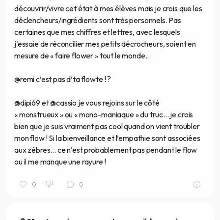
découvrir/vivre cet état à mes élèves mais je crois que les
déclencheurs/ingrédients sont très personnels. Pas
certaines que mes chiffres et lettres, avec lesquels
j’essaie de réconcilier mes petits décrocheurs, soient en
mesure de « faire flower » tout le monde...
@remi c’est pas d’ta flowte ! ?
@dipi69 et @cassio je vous rejoins sur le côté
« monstrueux » ou « mono-maniaque » du truc... je crois
bien que je suis vraiment pas cool quand on vient troubler
mon flow ! Si la bienveillance et l’empathie sont associées
aux zèbres... ce n’est probablement pas pendant le flow
ou il me manque une rayure !
0
0