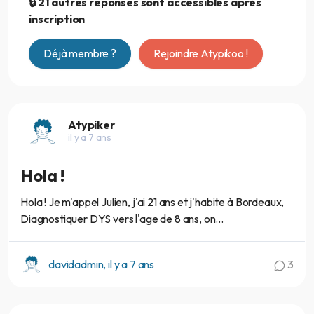
🔒 21 autres réponses sont accessibles après
inscription
Déjà membre ?
Rejoindre Atypikoo !
Atypiker
il y a 7 ans
Hola !
Hola ! Je m'appel Julien, j'ai 21 ans et j'habite à Bordeaux,
Diagnostiquer DYS vers l'age de 8 ans, on...
davidadmin, il y a 7 ans
3