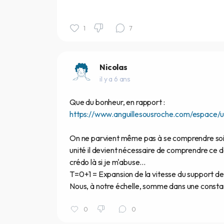
1
7
Nicolas
il y a 6 ans
Que du bonheur, en rapport :
https://www.anguillesousroche.com/espace/u
On ne parvient même pas à se comprendre soi-
unité il devient nécessaire de comprendre ce don
crédo là si je m'abuse...
T=0+1 = Expansion de la vitesse du support de 
Nous, à notre échelle, somme dans une constan
0
0