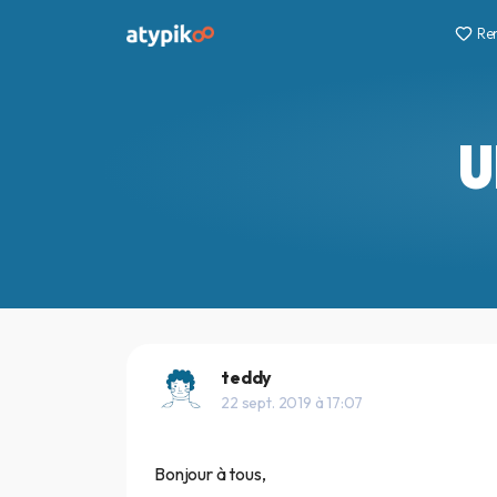
Re
U
teddy
22 sept. 2019 à 17:07
Bonjour à tous,