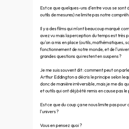
Est ce que quelques-uns d'entre vous se sont d
outils de mesures) ne limite pas notre compréh
Il y a des films qui m'ont beaucoup marqué comm
avez vu mais la perception du temps est très pré
qu'on a mis en place (outils, mathématiques,
fonctionnement de notre monde, et de l'univers
grandes questions qui restent en suspens ?
Je me suis souvent dit : comment peut on parle
Arthur Eddington a décris le principe selon leq
donc de manière irréversible, mais je me dis 
et outils qui ont déjà été remis en cause pas le 
Est ce que du coup ça ne nous limite pas pour 
l'univers ?
Vous en pensez quoi ?