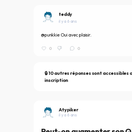
teddy
il y a 6 ans
@punkkie Oui avec plaisir.
0
0
🔒 10 autres réponses sont accessibles 
inscription
Atypiker
il y a 6 ans
Peut-on augmenter son QI