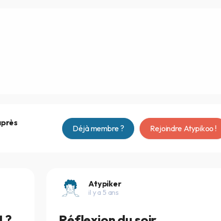
après
Déjà membre ?
Rejoindre Atypikoo !
Atypiker
il y a 5 ans
 ?
Réflexion du soir