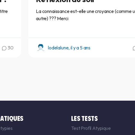
itre
La connaissance est-elle une croyance (comme 
autre) ??? Merci
30
lodelalune, il y a 5 ans
ATIQUES
LES TESTS
typies
Test Profil Atypique