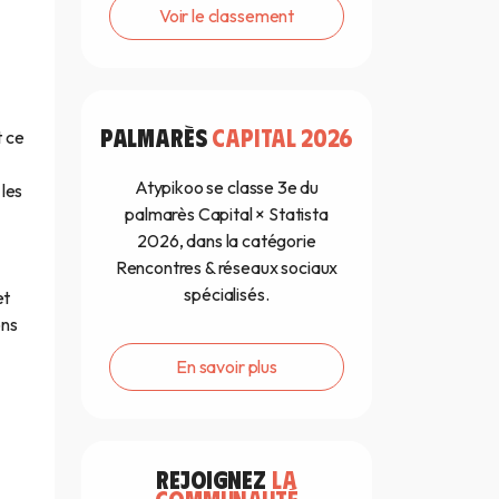
Voir le classement
PALMARÈS
CAPITAL 2026
t ce
Atypikoo se classe 3e du
 les
palmarès Capital × Statista
2026, dans la catégorie
Rencontres & réseaux sociaux
spécialisés.
et
ons
En savoir plus
REJOIGNEZ
LA
COMMUNAUTÉ