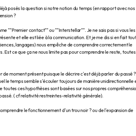
éjà posés la question si notre notion du temps (en rapport avec nos
ension ?
e ""Premier contact"" ou ""Interstellar"". Je ne sais pas si vous les
sente et elle est liée à la communication. Et je me dis si en fait tou
 sciences, langages) nous empêche de comprendre correctement le
. Est ce que ça ne nous limite pas pour comprendre le reste, toutes
r de moment présent puisque le décrire c'est déjà parler du passé ?
uel le temps semble s'écouler toujours de manière unidirectionnelle 
que toutes ces hypothèses sont basées sur nos propres compréhensi
passé. ( cf relativité restreintes-relativité générale).
comprendre le fonctionnement d'un trou noir ? ou de l'expansion de