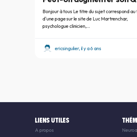
Bonjour à tous Le titre du sujet correspond au t
d'une page sur le site de Luc Martrenchar,
psychologue clinicien,...
ericsingulier, il y a 6 ans
LIENS UTILES
THÉM
A propos
Neuroa