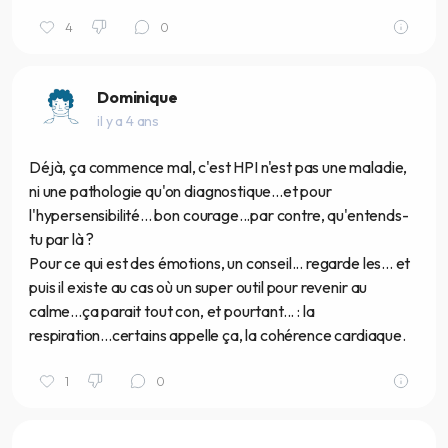
4
0
Dominique
il y a 4 ans
Déjà, ça commence mal, c'est HPI n'est pas une maladie,
ni une pathologie qu'on diagnostique...et pour
l'hypersensibilité... bon courage...par contre, qu'entends-
tu par là ?
Pour ce qui est des émotions, un conseil... regarde les... et
puis il existe au cas où un super outil pour revenir au
calme...ça parait tout con, et pourtant... : la
respiration...certains appelle ça, la cohérence cardiaque.
1
0