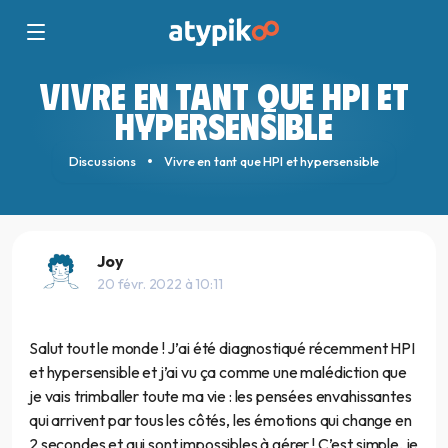
VIVRE EN TANT QUE HPI ET
HYPERSENSIBLE
Discussions
Vivre en tant que HPI et hypersensible
Joy
20 févr. 2022 à 10:11
Salut tout le monde ! J’ai été diagnostiqué récemment HPI
et hypersensible et j’ai vu ça comme une malédiction que
je vais trimballer toute ma vie : les pensées envahissantes
qui arrivent par tous les côtés, les émotions qui change en
2 secondes et qui sont impossibles à gérer ! C’est simple, je