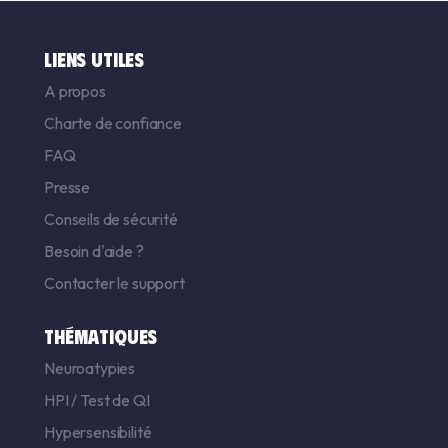
LIENS UTILES
A propos
Charte de confiance
FAQ
Presse
Conseils de sécurité
Besoin d'aide ?
Contacter le support
THÉMATIQUES
Neuroatypies
HPI
/
Test de QI
Hypersensibilité