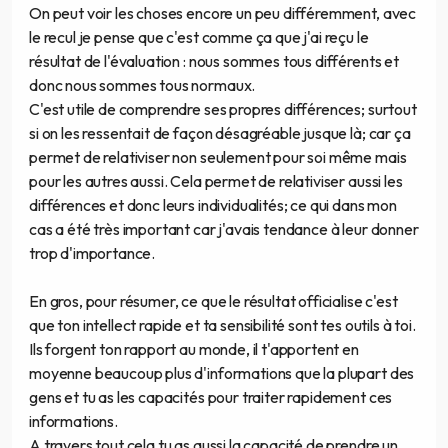
On peut voir les choses encore un peu différemment, avec
le recul je pense que c'est comme ça que j'ai reçu le
résultat de l'évaluation : nous sommes tous différents et
donc nous sommes tous normaux.
C'est utile de comprendre ses propres différences; surtout
si on les ressentait de façon désagréable jusque là; car ça
permet de relativiser non seulement pour soi même mais
pour les autres aussi. Cela permet de relativiser aussi les
différences et donc leurs individualités; ce qui dans mon
cas a été très important car j'avais tendance à leur donner
trop d'importance.
En gros, pour résumer, ce que le résultat officialise c'est
que ton intellect rapide et ta sensibilité sont tes outils à toi.
Ils forgent ton rapport au monde, il t'apportent en
moyenne beaucoup plus d'informations que la plupart des
gens et tu as les capacités pour traiter rapidement ces
informations.
A travers tout cela tu as aussi la capacité de prendre un