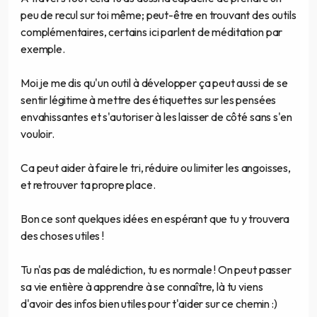
peu de recul sur toi même; peut-être en trouvant des outils
complémentaires, certains ici parlent de méditation par
exemple.
Moi je me dis qu'un outil à développer ça peut aussi de se
sentir légitime à mettre des étiquettes sur les pensées
envahissantes et s'autoriser à les laisser de côté sans s'en
vouloir.
Ca peut aider à faire le tri, réduire ou limiter les angoisses,
et retrouver ta propre place.
Bon ce sont quelques idées en espérant que tu y trouvera
des choses utiles !
Tu n'as pas de malédiction, tu es normale ! On peut passer
sa vie entière à apprendre à se connaître, là tu viens
d'avoir des infos bien utiles pour t'aider sur ce chemin :)