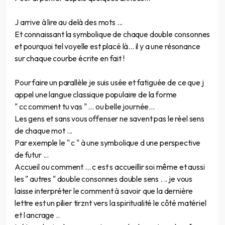
J arrive à lire au delà des mots ...
Et connaissant la symbolique de chaque double consonnes
et pourquoi tel voyelle est placé là... il y a une résonance
sur chaque courbe écrite en fait !
Pour faire un parallèle je suis usée et fatiguée de ce que j
appel une langue classique populaire de la forme
" cc comment tu vas " ... ou belle journée...
Les gens et sans vous offenser ne savent pas le réel sens
de chaque mot ...
Par exemple le " c " à une symbolique d une perspective
de futur ...
Accueil ou comment ... c est s accueillir soi même et aussi
les " autres " double consonnes double sens . .. je vous
laisse interpréter le comment à savoir que la dernière
lettre est un pilier tirznt vers la spiritualité le côté matériel
et l ancrage ..