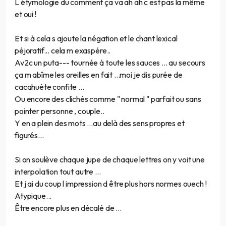
L étymologie du comment ça va ah ah c est pas la même
et oui !
Et si à cela s ajoute la négation et le chant lexical
péjoratif... cela m exaspére..
Av2c un puta--- tournée à toute les sauces ... au secours
ça m abîme les oreilles en fait ...moi je dis purée de
cacahuète confite ...
Ou encore des clichés comme " normal " parfait ou sans
pointer personne , couple..
Y en a plein des mots ...au delà des sens propres et
figurés...
Si on soulève chaque jupe de chaque lettres on y voit une
interpolation tout autre ...
Et j ai du coup l impression d être plus hors normes ouech !
Atypique...
Être encore plus en décalé de ...