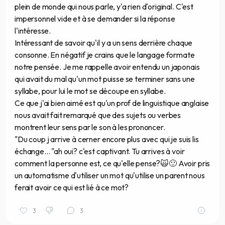
plein de monde qui nous parle, y'a rien d'original. C'est
impersonnel vide et à se demander si la réponse
l'intéresse.
Intéressant de savoir qu'il y a un sens derrière chaque
consonne. En négatif je crains que le langage formate
notre pensée. Je me rappelle avoir entendu un japonais
qui avait du mal qu'un mot puisse se terminer sans une
syllabe, pour lui le mot se découpe en syllabe.
Ce que j'ai bien aimé est qu'un prof de linguistique anglaise
nous avait fait remarqué que des sujets ou verbes
montrent leur sens par le son à les prononcer.
"Du coup j arrive à cerner encore plus avec qui je suis lis
échange... "ah oui? c'est captivant. Tu arrives à voir
comment la personne est, ce qu'elle pense?🙀🙂 Avoir pris
un automatisme d'utiliser un mot qu'utilise un parent nous
ferait avoir ce qui est lié à ce mot?
3
3