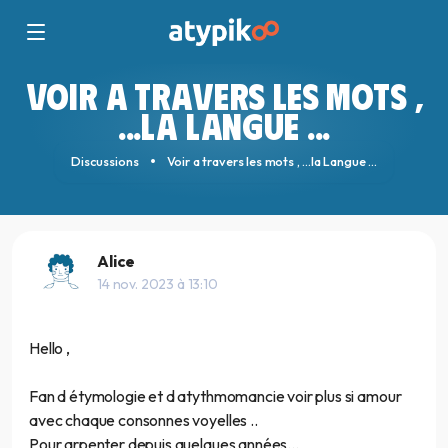
VOIR A TRAVERS LES MOTS ,
...LA LANGUE ...
Discussions
Voir a travers les mots , ...la Langue ...
Alice
14 nov. 2023 à 13:10
Hello ,
Fan d étymologie et d atythmomancie voir plus si amour
avec chaque consonnes voyelles ..
Pour arpenter depuis quelques années...