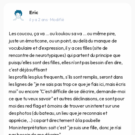
Eric
il y a 2 ans
· Modifié
Les coucou, ça va ... ou koukou sa va ... ou même pire,
juste un émoticone, ou un point, au delà du manque de
vocubulaire et d'expression, il y a ces filles (site de
rencontre de neurotypiques) qui partent du principe que
puisqu'elles sont des filles, elles n'ont pas besoin d'en dire,
c'est déjà suffisant
les profils les plus frequents, s'ils sont remplis, seront dans
les lignes de "je ne sais pas trop ce que je fais ici, mais écris
moi" ou encore "C'est difficile de se décrire, demande-moi
ce que tu veux savoir" et autres déclinaisons, ce sont pour
moi des red flag et à moins de trouver un interet sur une
des photos (du bateau, un lieu que je reconnais et
apprécie, ..) ca part directement à la poubelle
Mon interprétation: soit c'est "je suis une fille, donc je n'ai
pas besoin de me décrire"