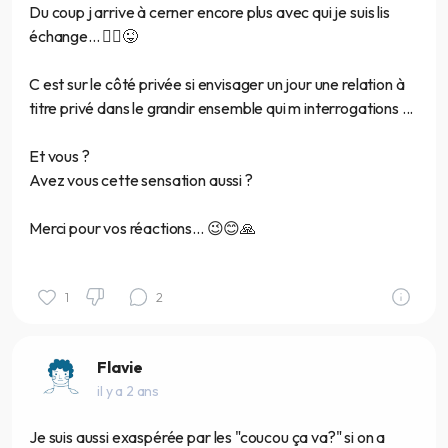
Du coup j arrive à cerner encore plus avec qui je suis lis
échange... 🤷‍♀️😜
C est sur le côté privée si envisager un jour une relation à
titre privé dans le grandir ensemble qui m interrogations ...
Et vous ?
Avez vous cette sensation aussi ?
Merci pour vos réactions... 😉😊🙏
1
2
Flavie
il y a 2 ans
Je suis aussi exaspérée par les "coucou ça va?" si on a