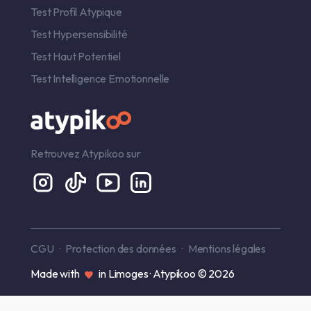
Test Profil Atypique
Test Hypersensibilité
Test Haut Potentiel
Test Intelligence Emotionnelle
Retrouvez Atypikoo sur
CGU
Protection des données
Mentions légales
Made with
in Limoges · Atypikoo © 2026