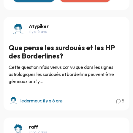
Atypiker
il y a 6 ans
Que pense les surdoués et les HP
des Borderlines?
Cette question m'ais venus car vu que dans les signes
astrologiques les surdoués et borderline peuvent être
gémeaux on n'y...
ledormeur, il y a 6 ans
5
raff
il y a 2 ans