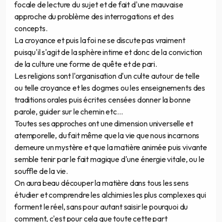
focale de lecture du sujet et de fait d'une mauvaise
approche du problème des interrogations et des
concepts.
La croyance et puis la foi ne se discute pas vraiment
puisqu'il s'agit de la sphère intime et donc de la conviction
de la culture une forme de quête et de pari.
Les religions sont l'organisation d'un culte autour de telle
ou telle croyance et les dogmes ou les enseignements des
traditions orales puis écrites censées donner la bonne
parole, guider sur le chemin etc...
Toutes ses approches ont une dimension universelle et
atemporelle, du fait même que la vie que nous incarnons
demeure un mystère et que la matière animée puis vivante
semble tenir par le fait magique d'une énergie vitale, ou le
souffle de la vie.
On aura beau découper la matière dans tous les sens
étudier et comprendre les alchimies les plus complexes qui
forment le réel, sans pour autant saisir le pourquoi du
comment, c'est pour cela que toute cette part