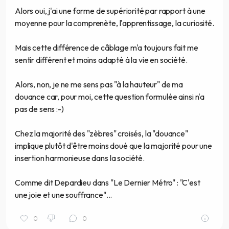
Alors oui, j'ai une forme de supériorité par rapport à une
moyenne pour la comprenète, l'apprentissage, la curiosité.
Mais cette différence de câblage m'a toujours fait me
sentir différent et moins adapté à la vie en société.
Alors, non, je ne me sens pas "à la hauteur" de ma
douance car, pour moi, cette question formulée ainsi n'a
pas de sens :-)
Chez la majorité des "zèbres" croisés, la "douance"
implique plutôt d'être moins doué que la majorité pour une
insertion harmonieuse dans la société.
Comme dit Depardieu dans "Le Dernier Métro" : "C'est
une joie et une souffrance"...
0
0