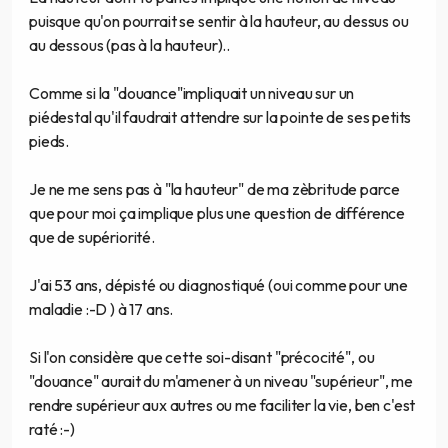
puisque qu'on pourrait se sentir à la hauteur, au dessus ou
au dessous (pas à la hauteur)..
Comme si la "douance"impliquait un niveau sur un
piédestal qu'il faudrait attendre sur la pointe de ses petits
pieds.
Je ne me sens pas à "la hauteur" de ma zèbritude parce
que pour moi ça implique plus une question de différence
que de supériorité.
J'ai 53 ans, dépisté ou diagnostiqué (oui comme pour une
maladie :-D ) à 17 ans.
Si l'on considère que cette soi-disant "précocité", ou
"douance" aurait du m'amener à un niveau "supérieur", me
rendre supérieur aux autres ou me faciliter la vie, ben c'est
raté :-)