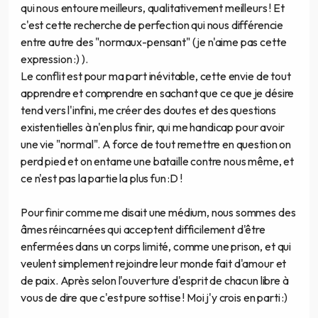
qui nous entoure meilleurs, qualitativement meilleurs ! Et
c'est cette recherche de perfection qui nous différencie
entre autre des "normaux-pensant" (je n'aime pas cette
expression :) ).
Le conflit est pour ma part inévitable, cette envie de tout
apprendre et comprendre en sachant que ce que je désire
tend vers l'infini, me créer des doutes et des questions
existentielles à n'en plus finir, qui me handicap pour avoir
une vie "normal". A force de tout remettre en question on
perd pied et on entame une bataille contre nous même, et
ce n'est pas la partie la plus fun :D !
Pour finir comme me disait une médium, nous sommes des
âmes réincarnées qui acceptent difficilement d'être
enfermées dans un corps limité, comme une prison, et qui
veulent simplement rejoindre leur monde fait d'amour et
de paix. Après selon l'ouverture d'esprit de chacun libre à
vous de dire que c'est pure sottise ! Moi j'y crois en parti :)