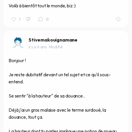
Voilà à bientôt tout le monde, biz :)
1
0
Stivemakouignamane
il y a 6 ans
· Modifié
Bonjour !
Je reste dubitatif devant un tel sujet et ce qu'il sous-
entend.
Se sentir "à la hauteur" de sa douance..
Déjà j'ai un gros malaise avec le terme surdoué, la
douance, tout ça.
La hauteur dont tu parles implique une notion de niveau