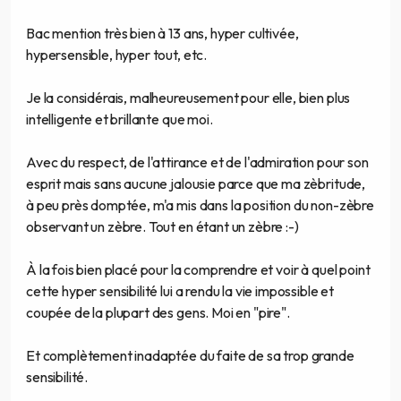
Bac mention très bien à 13 ans, hyper cultivée,
hypersensible, hyper tout, etc.
Je la considérais, malheureusement pour elle, bien plus
intelligente et brillante que moi.
Avec du respect, de l'attirance et de l'admiration pour son
esprit mais sans aucune jalousie parce que ma zèbritude,
à peu près domptée, m'a mis dans la position du non-zèbre
observant un zèbre. Tout en étant un zèbre :-)
À la fois bien placé pour la comprendre et voir à quel point
cette hyper sensibilité lui a rendu la vie impossible et
coupée de la plupart des gens. Moi en "pire".
Et complètement inadaptée du faite de sa trop grande
sensibilité.