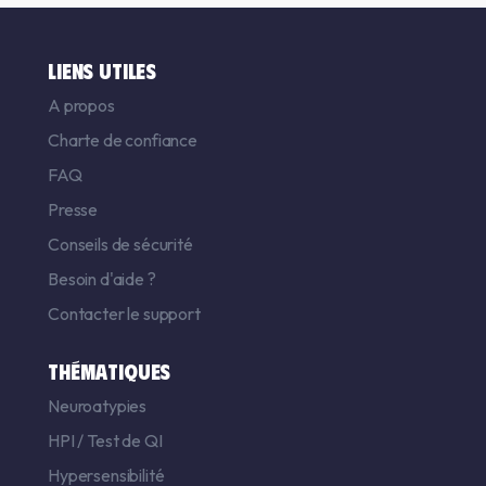
LIENS UTILES
A propos
Charte de confiance
FAQ
Presse
Conseils de sécurité
Besoin d'aide ?
Contacter le support
THÉMATIQUES
Neuroatypies
HPI
/
Test de QI
Hypersensibilité