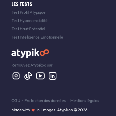
LES TESTS
Test Profil Atypique
Test Hypersensibilité
Test Haut Potentiel
Test Intelligence Emotionnelle
Retrouvez Atypikoo sur
CGU
Protection des données
Mentions légales
Made with
in Limoges · Atypikoo © 2026