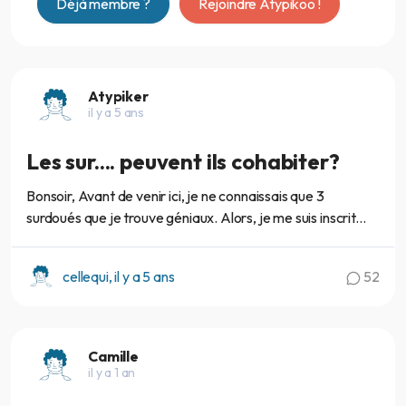
Déjà membre ?
Rejoindre Atypikoo !
Atypiker
il y a 5 ans
Les sur.... peuvent ils cohabiter?
Bonsoir, Avant de venir ici, je ne connaissais que 3
surdoués que je trouve géniaux. Alors, je me suis inscrit...
cellequi, il y a 5 ans
52
Camille
il y a 1 an