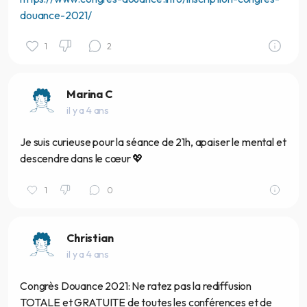
douance-2021/
1
2
Marina C
il y a 4 ans
Je suis curieuse pour la séance de 21h, apaiser le mental et
descendre dans le cœur 💖
1
0
Christian
il y a 4 ans
Congrès Douance 2021: Ne ratez pas la rediffusion
TOTALE et GRATUITE de toutes les conférences et de