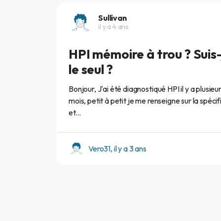
Sullivan
il y a 4 ans
HPI mémoire à trou ? Suis-
le seul ?
Bonjour, J'ai été diagnostiqué HPI il y a plusieu
mois, petit à petit je me renseigne sur la spécifi
et...
Vero31, il y a 3 ans