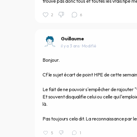
trouve pas donc tous et toutes les vrais hpe me
2
6
Guillaume
il y a 3 ans
· Modifié
Bonjour.
Cf le sujet écart de point HPE de cette semain
Le fait de ne pouvoir s'empêcher de rajouter "v
Et souvent disqualifie celui ou celle qui l'empl
là.
Pas toujours cela dit. La reconnaissance par l
5
1