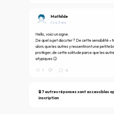
Mathilde
il y a 3 ans
Hello, voici un signe.
De quel sujet discuter ? De cette sensibilité 
alors que les autres y ressentiront une petite 
protéger, de cette solitude parce que les autr
atypiques 😉
1
0
🔒 7 autres réponses sont accessibles a
inscription