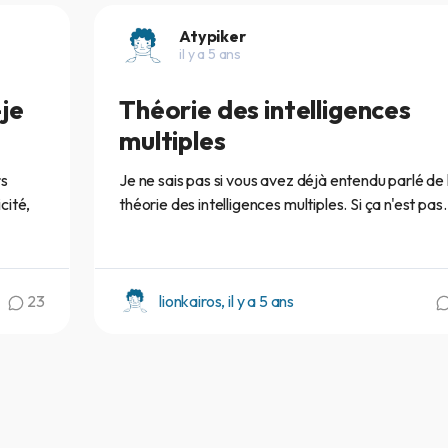
Atypiker
il y a 5 ans
je
Théorie des intelligences
multiples
rs
Je ne sais pas si vous avez déjà entendu parlé de 
cité,
théorie des intelligences multiples. Si ça n'est pas..
23
lionkairos, il y a 5 ans