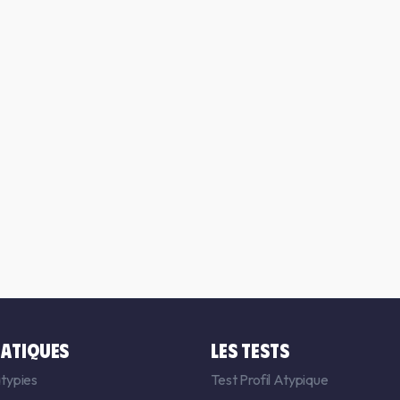
ATIQUES
LES TESTS
typies
Test Profil Atypique