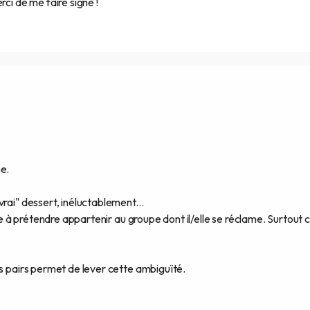
rci de me faire signe !
e.
rai" dessert, inéluctablement...
oie à prétendre appartenir au groupe dont il/elle se réclame. Surtout c
es pairs permet de lever cette ambiguïté.