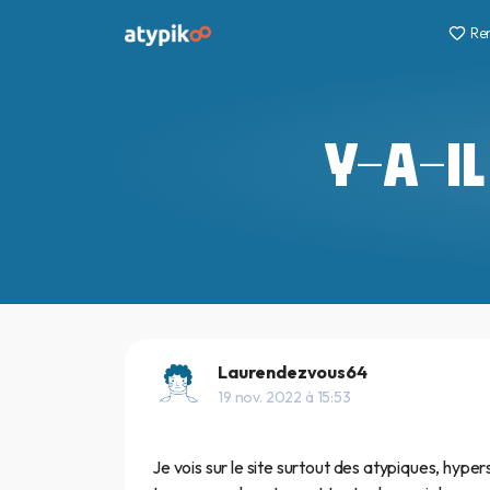
Re
Y-A-IL
Laurendezvous64
19 nov. 2022 à 15:53
Je vois sur le site surtout des atypiques, hyper