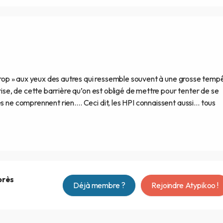
« trop » aux yeux des autres qui ressemble souvent à une grosse temp
brise, de cette barrière qu’on est obligé de mettre pour tenter de se
es ne comprennent rien…. Ceci dit, les HPI connaissent aussi… tous
près
Déjà membre ?
Rejoindre Atypikoo !