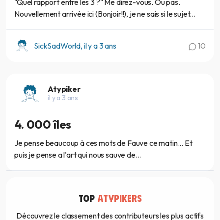
"Quel rapport entre les 3 ?" Me direz-vous. Ou pas.
Nouvellement arrivée ici (Bonjoir!!), je ne sais si le sujet...
SickSadWorld, il y a 3 ans
10
Atypiker
il y a 3 ans
4. 000 îles
Je pense beaucoup à ces mots de Fauve ce matin... Et
puis je pense a l'art qui nous sauve de...
TOP
ATYPIKERS
Découvrez le classement des contributeurs les plus actifs