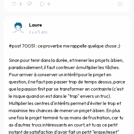
3
0
Laure
il y a 5 ans
#post 70051 : ce proverbe me rappelle quelque chose ;)
Sinon pour tenir dans la durée, et mener les projets à bien,
paradoxalement, il faut continuer à multiplier les tâches.
Pour arriver à conserver un intérêt pour le projet en
question, il ne faut pas passer trop de temps dessus, parce
que la passion finit par se transformer en contrainte (c'est
le risque quand on est dans le "trop" envers un truc).
Multiplier les centres d'intérêts permet d'éviter le trop et
maximise tes chances de mener un projet à bien. En plus
une fois le projet terminé tu as moins de frustration, car tu
as d'autres trucs intéressants en court, et tu as ce petit
instant de satisfaction d'avoir fait un petit "erase/reset"