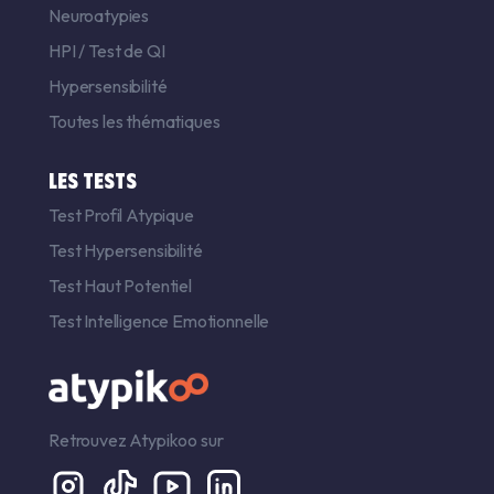
Neuroatypies
HPI
/
Test de QI
Hypersensibilité
Toutes les thématiques
LES TESTS
Test Profil Atypique
Test Hypersensibilité
Test Haut Potentiel
Test Intelligence Emotionnelle
Retrouvez Atypikoo sur