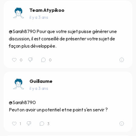
Team Atypikoo
il y a 3 ans
@Sarah8790 Pour que votre sujet puisse générer une
discussion, il est conseillé de présenter votre sujet de
façon plus développée.
0
0
Guillaume
il y a 3 ans
@Sarah8790
Peut on avoir un potentiel et ne point s'en servir ?
1
3