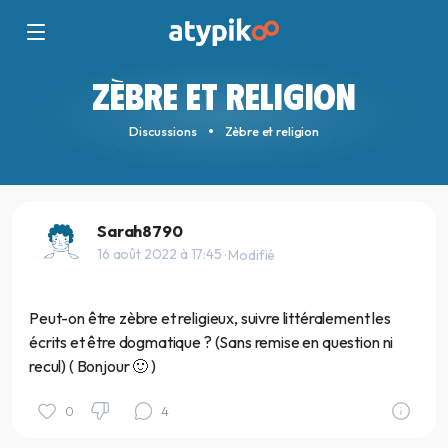
ZÈBRE ET RELIGION
Discussions
Zèbre et religion
Sarah8790
16 août 2022 à 17:45
· Modifié
Peut-on être zèbre et religieux, suivre littéralement les
écrits et être dogmatique ? (Sans remise en question ni
recul) ( Bonjour 🙂 )
0
4