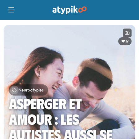
19
Neuroatypies
Asperger et
amour : les
autistes aussi se