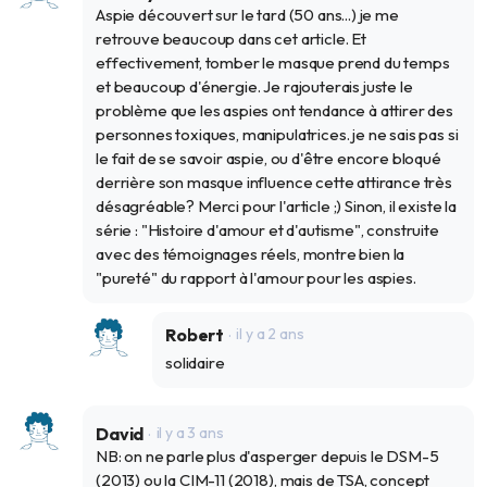
Aspie découvert sur le tard (50 ans...) je me
retrouve beaucoup dans cet article. Et
effectivement, tomber le masque prend du temps
et beaucoup d'énergie. Je rajouterais juste le
problème que les aspies ont tendance à attirer des
personnes toxiques, manipulatrices. je ne sais pas si
le fait de se savoir aspie, ou d'être encore bloqué
derrière son masque influence cette attirance très
désagréable? Merci pour l'article ;) Sinon, il existe la
série : "Histoire d'amour et d'autisme", construite
avec des témoignages réels, montre bien la
"pureté" du rapport à l'amour pour les aspies.
Robert
il y a 2 ans
solidaire
David
il y a 3 ans
NB: on ne parle plus d'asperger depuis le DSM-5
(2013) ou la CIM-11 (2018), mais de TSA, concept