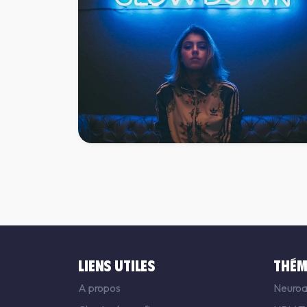
Stress et hypersensibilité :
Techniques pour diminuer so
stress quand on est
hypersensible
LIENS UTILES
THÉM
6 févr. 2023
8 min
A propos
Neuroa