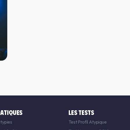
n
ATIQUES
LES TESTS
typies
Test Profil Atypique