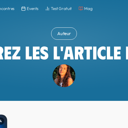
ncontres
Events
Test Gratuit
Mag
Auteur
Z LES L'ARTICLE
4