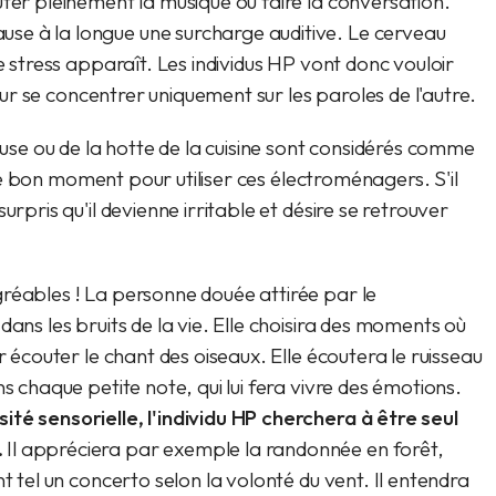
uter pleinement la musique ou faire la conversation.
se à la longue une surcharge auditive. Le cerveau
e stress apparaît. Les individus HP vont donc vouloir
pour se concentrer uniquement sur les paroles de l'autre.
heuse ou de la hotte de la cuisine sont considérés comme
t le bon moment pour utiliser ces électroménagers. S'il
urpris qu'il devienne irritable et désire se retrouver
réables ! La personne douée attirée par le
dans les bruits de la vie. Elle choisira des moments où
r écouter le chant des oiseaux. Elle écoutera le ruisseau
s chaque petite note, qui lui fera vivre des émotions.
té sensorielle, l'individu HP cherchera à être seul
.
Il appréciera par exemple la randonnée en forêt,
t tel un concerto selon la volonté du vent. Il entendra