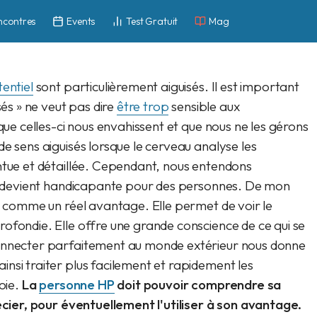
ncontres
Events
Test Gratuit
Mag
entiel
sont particulièrement aiguisés. Il est important
sés » ne veut pas dire
être trop
sensible aux
 que celles-ci nous envahissent et que nous ne les gérons
e sens aiguisés lorsque le cerveau analyse les
ntue et détaillée. Cependant, nous entendons
ité devient handicapante pour des personnes. De mon
ue comme un réel avantage. Elle permet de voir le
ofondie. Elle offre une grande conscience de ce qui se
connecter parfaitement au monde extérieur nous donne
nsi traiter plus facilement et rapidement les
oie.
La
personne HP
doit pouvoir comprendre sa
récier, pour éventuellement l'utiliser à son avantage.