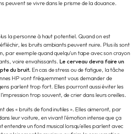
 peuvent se vivre dans le prisme de la douance.
plus la personne à haut potentiel. Quand on est
échir, les bruits ambiants peuvent nuire. Plus ils sont
ion, par exemple quand quelqu'un tape avec son crayon
ants, voire envahissants.
Le cerveau devra faire un
pte du bruit.
En cas de stress ou de fatigue, la tâche
rsonnes HP vont fréquemment vous demander de
gens parlent trop fort. Elles pourront aussi éviter les
'impression trop souvent, de crier dans leurs oreilles.
des « bruits de fond inutiles ». Elles aimeront, par
ans leur voiture, en vivant l'émotion intense que ça
nt entendre un fond musical lorsqu'elles parlent avec