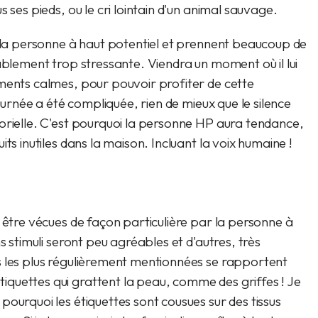
 ses pieds, ou le cri lointain d'un animal sauvage.
t la personne à haut potentiel et prennent beaucoup de
ablement trop stressante. Viendra un moment où il lui
ments calmes, pour pouvoir profiter de cette
journée a été compliquée, rien de mieux que le silence
orielle. C'est pourquoi la personne HP aura tendance,
ts inutiles dans la maison. Incluant la voix humaine !
 être vécues de façon particulière par la personne à
s stimuli seront peu agréables et d'autres, très
s les plus régulièrement mentionnées se rapportent
quettes qui grattent la peau, comme des griffes ! Je
ourquoi les étiquettes sont cousues sur des tissus