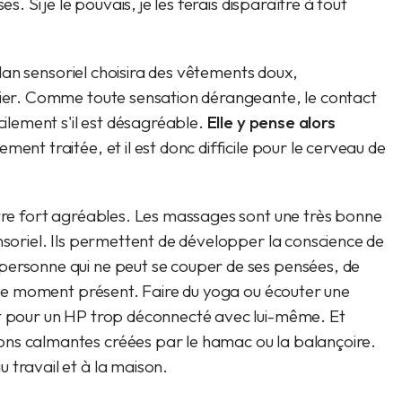
s. Si je le pouvais, je les ferais disparaître à tout
lan sensoriel choisira des vêtements doux,
blier. Comme toute sensation dérangeante, le contact
cilement s'il est désagréable.
Elle y pense alors
ment traitée, et il est donc difficile pour le cerveau de
être fort agréables. Les massages sont une très bonne
nsoriel. Ils permettent de développer la conscience de
personne qui ne peut se couper de ses pensées, de
nt le moment présent. Faire du yoga ou écouter une
et pour un HP trop déconnecté avec lui-même. Et
ons calmantes créées par le hamac ou la balançoire.
 travail et à la maison.