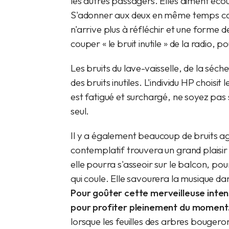
les autres passagers. Elles aiment éco
S'adonner aux deux en même temps cau
n'arrive plus à réfléchir et une forme d
couper « le bruit inutile » de la radio, 
Les bruits du lave-vaisselle, de la séc
des bruits inutiles. L'individu HP choisi
est fatigué et surchargé, ne soyez pas s
seul.
Il y a également beaucoup de bruits ag
contemplatif trouvera un grand plaisir 
elle pourra s'asseoir sur le balcon, pou
qui coule. Elle savourera la musique dan
Pour goûter cette merveilleuse intensi
pour profiter pleinement du moment
lorsque les feuilles des arbres bougeron