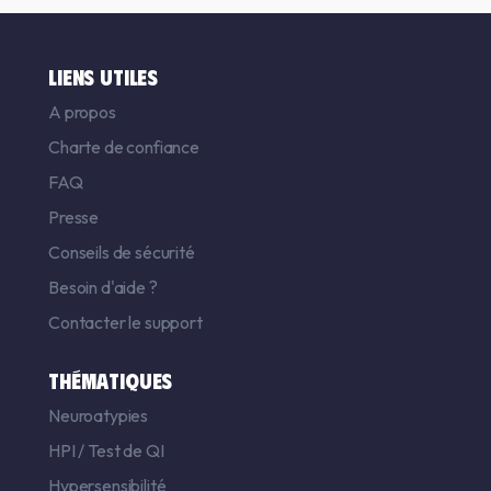
LIENS UTILES
A propos
Charte de confiance
FAQ
Presse
Conseils de sécurité
Besoin d'aide ?
Contacter le support
THÉMATIQUES
Neuroatypies
HPI
/
Test de QI
Hypersensibilité