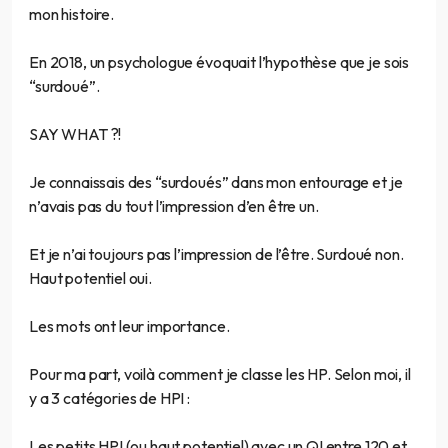
mon histoire.
En 2018, un psychologue évoquait l’hypothèse que je sois
“surdoué”.
SAY WHAT ?!
Je connaissais des “surdoués” dans mon entourage et je
n’avais pas du tout l’impression d’en être un.
Et je n’ai toujours pas l’impression de l’être. Surdoué non.
Haut potentiel oui.
Les mots ont leur importance.
Pour ma part, voilà comment je classe les HP. Selon moi, il
y a 3 catégories de HPI :
Les petits HPI (ou haut potentiel) avec un QI entre 120 et