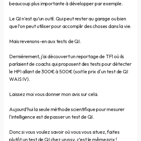
beaucoup plus importante à développer par exemple.
Le QI n’est qu’un outil. Qui peut rester au garage ou bien
que l’on peut utiliser pour accomplir des choses dans la vie.
Mais revenons-en aux tests de QI.
Dernièrement, j'ai découvert un reportage de TF1 où ils
parlaient de coachs qui proposent des tests pour détecter
le HPI allant de 300€ à 500€ (soit le prix d'un test de QI
WAIS IV).
Laissez moi vous donner mon avis sur cela.
Aujourd’hui la seule méthode scientifique pour mesurer
l'intelligence est de passer un test de QI.
Donc si vous voulez savoir où vous vous situez, faites
plutôt un test de QI chez un psy, c’est le même prix !