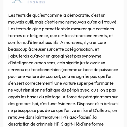
il y a 4 ans
Les tests de qi, c'est comme la démocratie, c'est un
mauvais outil, mais c'est le moins mauvais qu'on ait trouvé.
Les tests de qi ne permettent de mesurer que certaines
formes d'intelligence, que certains fonctionnements, et
sont loins d'être exhaustifs. A mon sens, il y a encore
beaucoup à creuser sur cette catégorisation, et
j'ajouterais qu'avoir un gros qi n'est pas synonyme
d'intelligence a mon sens, cela signifie juste avoir un
cerveau qui fonctionne bien (comme un banc de puissance
pour une voiture de course), cela ne signifie pas que l'on
s'en sert correctement ! Une voiture super performante
ne vaut rien si on ne fait que du périph avec, ou si on a pas
appris les bases du pilotage. A force de pérégrinations sur
des groupes hpi, c'est une évidence. Disposer d'un bel outil
ne présuppose pas de ce que l'on va en faire! D'ailleurs, on
retrouve dans la littérature HP(siaud-fachin), la
description de criminels HP. S'agit-il là d'une forme