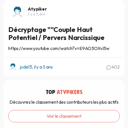
Atypiker
il y a 5 ans
Décryptage ""Couple Haut
Potentiel / Pervers Narcissique
https://www.youtube.com/watch?v=E9AO3OXvI3w
jude13, il y a 5 ans
402
TOP
ATYPIKERS
Découvrez le classement des contributeurs les plus actifs
Voir le classement