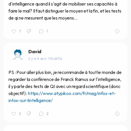
d'intelligence quand il s'agit de mobiliser ses capacités à
faire le mal? Il faut distinguer le moyen et la fin, et les tests
de qi ne mesurent que les moyens...
7
1
David
il y a 4 ans
· Modifié
PS : Pour aller plus loin, je recommande à tout le monde de
regarder la conférence de Franck Ramus sur l'intelligence,
il y parle des tests de QI avec un regard scientifique (donc
objectif) :
https://www.atypikoo.com/fr/mag/infos-et-
intox-sur-lintelligence/
2
2