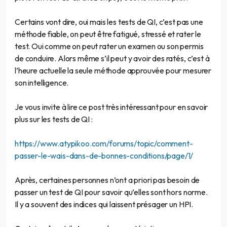
Certains vont dire, oui mais les tests de QI, c’est pas une
méthode fiable, on peut être fatigué, stressé et rater le
test. Oui comme on peut rater un examen ou son permis
de conduire. Alors même s’il peut y avoir des ratés, c’est à
l’heure actuelle la seule méthode approuvée pour mesurer
son intelligence.
Je vous invite à lire ce post très intéressant pour en savoir
plus sur les tests de QI :
https://www.atypikoo.com/forums/topic/comment-
passer-le-wais-dans-de-bonnes-conditions/page/1/
Après, certaines personnes n’ont a priori pas besoin de
passer un test de QI pour savoir qu’elles sont hors norme.
Il y a souvent des indices qui laissent présager un HPI.