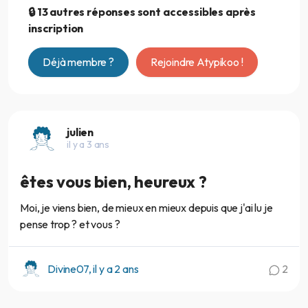
🔒 13 autres réponses sont accessibles après
inscription
Déjà membre ?
Rejoindre Atypikoo !
julien
il y a 3 ans
êtes vous bien, heureux ?
Moi, je viens bien, de mieux en mieux depuis que j'ai lu je
pense trop ? et vous ?
Divine07, il y a 2 ans
2