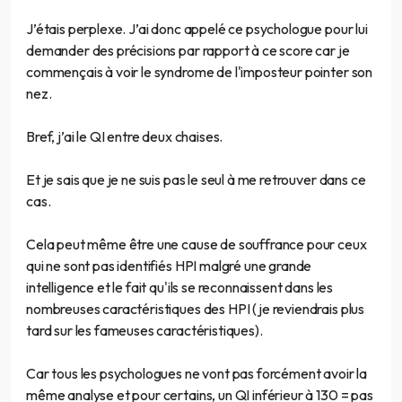
J’étais perplexe. J’ai donc appelé ce psychologue pour lui
demander des précisions par rapport à ce score car je
commençais à voir le syndrome de l'imposteur pointer son
nez.
Bref, j’ai le QI entre deux chaises.
Et je sais que je ne suis pas le seul à me retrouver dans ce
cas.
Cela peut même être une cause de souffrance pour ceux
qui ne sont pas identifiés HPI malgré une grande
intelligence et le fait qu'ils se reconnaissent dans les
nombreuses caractéristiques des HPI (je reviendrais plus
tard sur les fameuses caractéristiques).
Car tous les psychologues ne vont pas forcément avoir la
même analyse et pour certains, un QI inférieur à 130 = pas