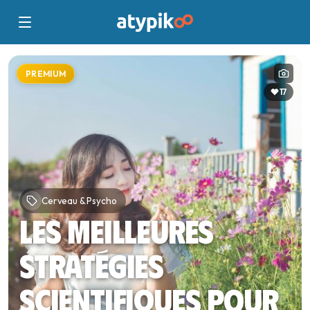
PREMIUM
17
Cerveau & Psycho
Les meilleures
stratégies
scientifiques pour