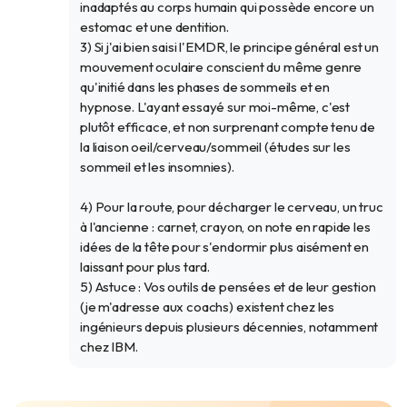
inadaptés au corps humain qui possède encore un
estomac et une dentition.
3) Si j'ai bien saisi l'EMDR, le principe général est un
mouvement oculaire conscient du même genre
qu'initié dans les phases de sommeils et en
hypnose. L'ayant essayé sur moi-même, c'est
plutôt efficace, et non surprenant compte tenu de
la liaison oeil/cerveau/sommeil (études sur les
sommeil et les insomnies).
4) Pour la route, pour décharger le cerveau, un truc
à l'ancienne : carnet, crayon, on note en rapide les
idées de la tête pour s'endormir plus aisément en
laissant pour plus tard.
5) Astuce : Vos outils de pensées et de leur gestion
(je m'adresse aux coachs) existent chez les
ingénieurs depuis plusieurs décennies, notamment
chez IBM.