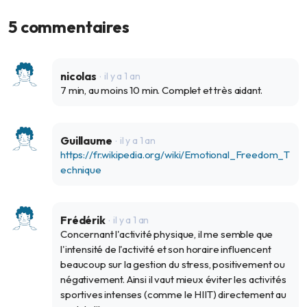
Effet Eureka : que se passe-t-il
L'anti-Freud qui 
vraiment dans notre cerveau ?
différences en f
5 commentaires
23 févr. 2026
13 nov. 2025
nicolas
il y a 1 an
7 min, au moins 10 min. Complet et très aidant.
Guillaume
il y a 1 an
https://fr.wikipedia.org/wiki/Emotional_Freedom_T
echnique
Frédérik
il y a 1 an
Concernant l'activité physique, il me semble que
l'intensité de l'activité et son horaire influencent
beaucoup sur la gestion du stress, positivement ou
négativement. Ainsi il vaut mieux éviter les activités
sportives intenses (comme le HIIT) directement au