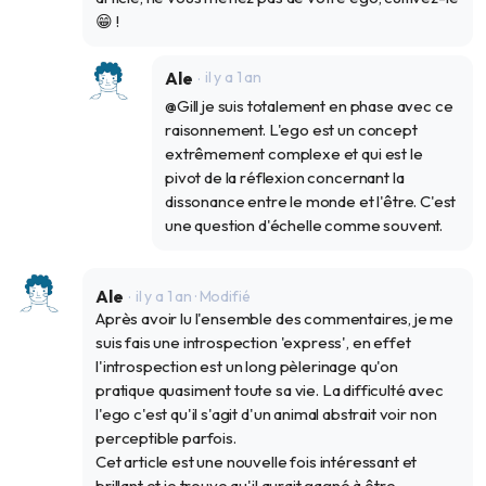
😁 !
Ale
il y a 1 an
@Gill je suis totalement en phase avec ce
raisonnement. L'ego est un concept
extrêmement complexe et qui est le
pivot de la réflexion concernant la
dissonance entre le monde et l'être. C'est
une question d'échelle comme souvent.
Ale
il y a 1 an
· Modifié
Après avoir lu l'ensemble des commentaires, je me
suis fais une introspection 'express', en effet
l'introspection est un long pèlerinage qu'on
pratique quasiment toute sa vie. La difficulté avec
l'ego c'est qu'il s'agit d'un animal abstrait voir non
perceptible parfois.
Cet article est une nouvelle fois intéressant et
brillant et je trouve qu'il aurait gagné à être