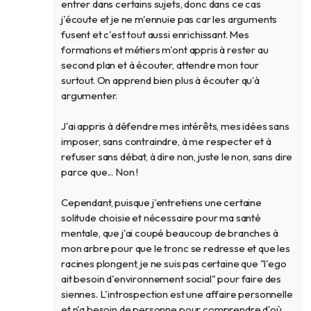
entrer dans certains sujets, donc dans ce cas
j'écoute et je ne m'ennuie pas car les arguments
fusent et c'est tout aussi enrichissant. Mes
formations et métiers m'ont appris à rester au
second plan et à écouter, attendre mon tour
surtout. On apprend bien plus à écouter qu'à
argumenter.
J'ai appris à défendre mes intérêts, mes idées sans
imposer, sans contraindre, à me respecter et à
refuser sans débat, à dire non, juste le non, sans dire
parce que... Non !
Cependant, puisque j'entretiens une certaine
solitude choisie et nécessaire pour ma santé
mentale, que j'ai coupé beaucoup de branches à
mon arbre pour que le tronc se redresse et que les
racines plongent, je ne suis pas certaine que "l'ego
ait besoin d'environnement social" pour faire des
siennes. L'introspection est une affaire personnelle
et n'a besoin de personne pour comprendre d'où