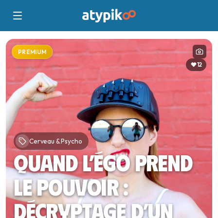
PREMIUM
12
Cerveau & Psycho
Quand l’égo prend
le pouvoir :
décryptage d’un