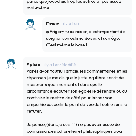
parce que j’écoutais trop les autres et pas assez
moi-même.
David
il y a 1 an
@Frigory tu as raison, c'est important de
soigner son estime de soi, et son égo.
C'est même la base !
Sylvie
il y a 1 an
· Modifié
Après avoir tout lu, l'article, les commentaires et les
réponses, je me dis que le juste équilibre serait de
mesurer à quel moment et dans quelle
circonstance écouter son égo et le défendre ou au
contraire le mettre de côté pour laisser son
empathie accueillir le point de vue de l'autre sans le
réfuter.
Je pense, (donc je suis ^^) ne pas avoir assez de
connaissances culturelles et philosophiques pour