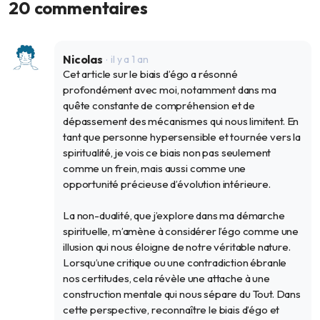
tourne en boucle
fardeau ?
20 commentaires
21 déc. 2023
9 mai 2023
Nicolas
il y a 1 an
Cet article sur le biais d’égo a résonné
profondément avec moi, notamment dans ma
quête constante de compréhension et de
dépassement des mécanismes qui nous limitent. En
tant que personne hypersensible et tournée vers la
spiritualité, je vois ce biais non pas seulement
comme un frein, mais aussi comme une
opportunité précieuse d’évolution intérieure.
La non-dualité, que j’explore dans ma démarche
spirituelle, m’amène à considérer l’égo comme une
illusion qui nous éloigne de notre véritable nature.
Lorsqu’une critique ou une contradiction ébranle
nos certitudes, cela révèle une attache à une
construction mentale qui nous sépare du Tout. Dans
cette perspective, reconnaître le biais d’égo et