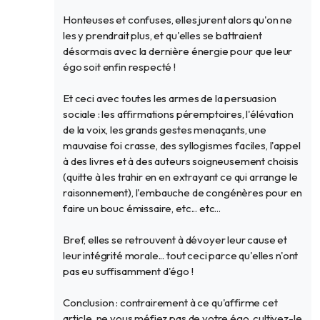
Honteuses et confuses, elles jurent alors qu'on ne
les y prendrait plus, et qu'elles se battraient
désormais avec la dernière énergie pour que leur
égo soit enfin respecté !
Et ceci avec toutes les armes de la persuasion
sociale : les affirmations péremptoires, l'élévation
de la voix, les grands gestes menaçants, une
mauvaise foi crasse, des syllogismes faciles, l'appel
à des livres et à des auteurs soigneusement choisis
(quitte à les trahir en en extrayant ce qui arrange le
raisonnement), l'embauche de congénères pour en
faire un bouc émissaire, etc... etc...
Bref, elles se retrouvent à dévoyer leur cause et
leur intégrité morale... tout ceci parce qu'elles n'ont
pas eu suffisamment d'égo !
Conclusion : contrairement à ce qu'affirme cet
article, ne vous méfiez pas de votre égo, cultivez-le