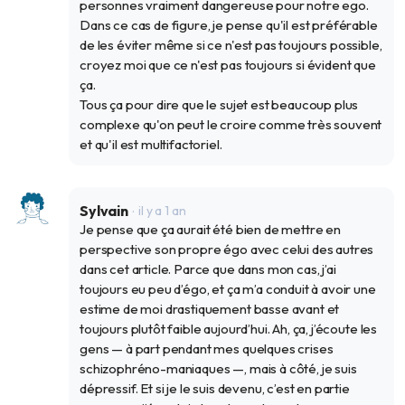
personnes vraiment dangereuse pour notre ego.
Dans ce cas de figure, je pense qu'il est préférable
de les éviter même si ce n'est pas toujours possible,
croyez moi que ce n'est pas toujours si évident que
ça.
Tous ça pour dire que le sujet est beaucoup plus
complexe qu'on peut le croire comme très souvent
et qu'il est multifactoriel.
Sylvain
il y a 1 an
Je pense que ça aurait été bien de mettre en
perspective son propre égo avec celui des autres
dans cet article. Parce que dans mon cas, j’ai
toujours eu peu d’égo, et ça m’a conduit à avoir une
estime de moi drastiquement basse avant et
toujours plutôt faible aujourd’hui. Ah, ça, j’écoute les
gens — à part pendant mes quelques crises
schizophréno-maniaques —, mais à côté, je suis
dépressif. Et si je le suis devenu, c’est en partie