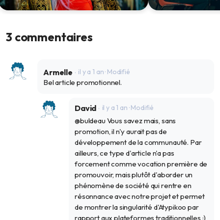
Apparences et faux semblants : le
« Mad skills » : 
naturel reviendrait-il au galop ?
norme pour des 
3 commentaires
professionnels ho
22 mai 2024
2 mai 2024
Armelle
il y a 1 an
· Modifié
Bel article promotionnel.
David
il y a 1 an
· Modifié
@buldeau Vous savez mais, sans
promotion, il n'y aurait pas de
développement de la communauté. Par
ailleurs, ce type d'article n'a pas
forcement comme vocation première de
promouvoir, mais plutôt d'aborder un
phénomène de société qui rentre en
résonnance avec notre projet et permet
de montrer la singularité d'Atypikoo par
rapport aux plateformes traditionnelles :)